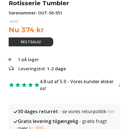
Rotisserie Tumbler
Varenummer:
OUT-50-551
499
Nu
374
kr
RESTSALG!
1
på lager
Leveringstid:
1-2 dage
4.8 ud af 5.0 - Vores kunder elsker
os!
30 dages returret
- se vores returpolitik
her
Gratis levering tilgængelig
- gratis fragt
over
kr. 999,-