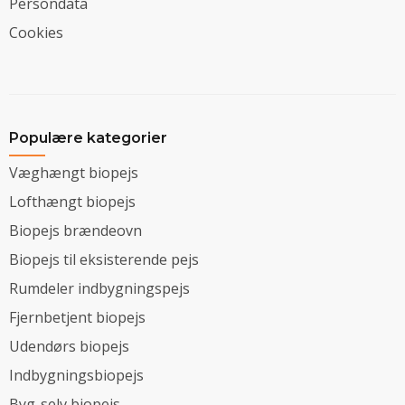
Persondata
Cookies
Populære kategorier
Væghængt biopejs
Lofthængt biopejs
Biopejs brændeovn
Biopejs til eksisterende pejs
Rumdeler indbygningspejs
Fjernbetjent biopejs
Udendørs biopejs
Indbygningsbiopejs
Byg-selv biopejs