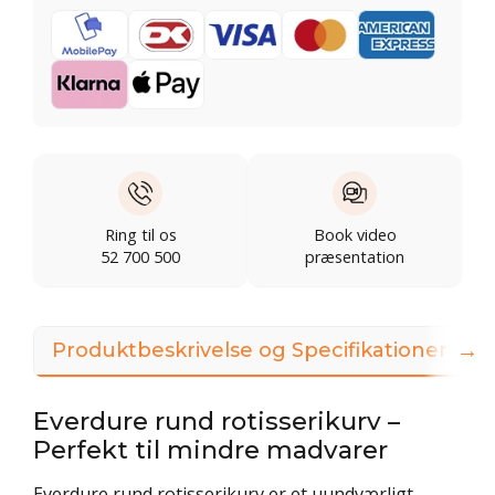
Ring til os
Book video
52 700 500
præsentation
→
Produktbeskrivelse og Specifikationer
V
Everdure rund rotisserikurv –
Perfekt til mindre madvarer
Everdure rund rotisserikurv er et uundværligt