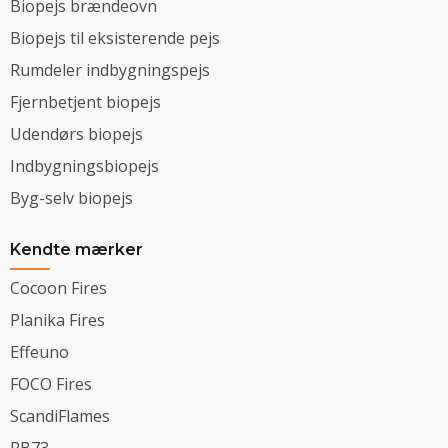
Biopejs brændeovn
Biopejs til eksisterende pejs
Rumdeler indbygningspejs
Fjernbetjent biopejs
Udendørs biopejs
Indbygningsbiopejs
Byg-selv biopejs
Kendte mærker
Cocoon Fires
Planika Fires
Effeuno
FOCO Fires
ScandiFlames
RB73