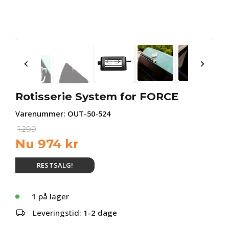
Rotisserie System for FORCE
Varenummer:
OUT-50-524
1.299
Nu
974
kr
RESTSALG!
1
på lager
Leveringstid:
1-2 dage