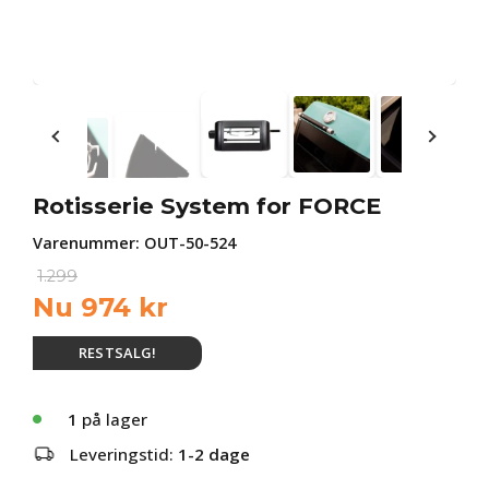
Rotisserie System for FORCE
Varenummer:
OUT-50-524
1.299
Nu
974
kr
RESTSALG!
1
på lager
Leveringstid:
1-2 dage