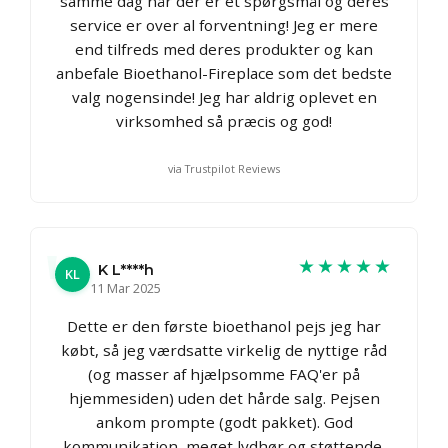
samme dag når der er et spørgsmål og deres
service er over al forventning! Jeg er mere
end tilfreds med deres produkter og kan
anbefale Bioethanol-Fireplace som det bedste
valg nogensinde! Jeg har aldrig oplevet en
virksomhed så præcis og god!
via Trustpilot Reviews
★★★★★
K L****h
KL
11 Mar 2025
Dette er den første bioethanol pejs jeg har
købt, så jeg værdsatte virkelig de nyttige råd
(og masser af hjælpsomme FAQ'er på
hjemmesiden) uden det hårde salg. Pejsen
ankom prompte (godt pakket). God
kommunikation, meget lydhør og støttende.