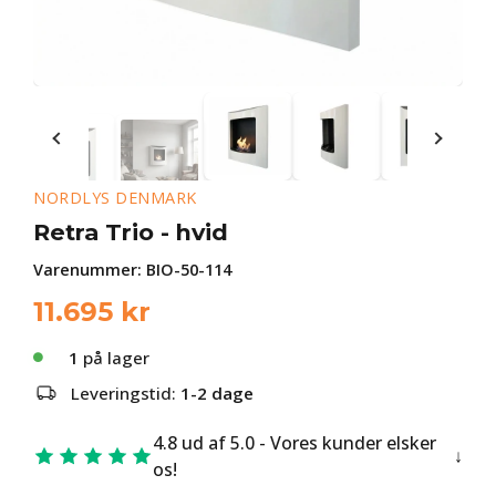
NORDLYS DENMARK
Retra Trio - hvid
Varenummer:
BIO-50-114
11.695
kr
1
på lager
Leveringstid:
1-2 dage
4.8 ud af 5.0 - Vores kunder elsker
os!