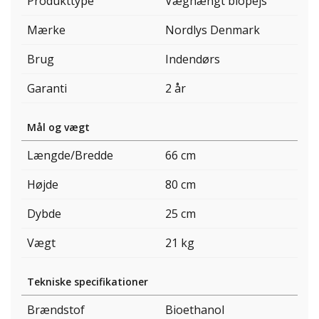
Produkttype
Væghængt biopejs
Mærke
Nordlys Denmark
Brug
Indendørs
Garanti
2 år
Mål og vægt
Længde/Bredde
66 cm
Højde
80 cm
Dybde
25 cm
Vægt
21 kg
Tekniske specifikationer
Brændstof
Bioethanol