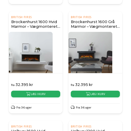
BRITISH FIRES
BRITISH FIRES
Brockenhurst 1600 Hvid
Brockenhurst 1600 Grå
Marmor – Vægmonteret
Marmor – Vægmonteret
Elektrisk Pejs
elektrisk pejs
32.395
kr
32.395
kr
fra
fra
LÆG I KURV
LÆG I KURV
Fra 3-6 uger
Fra 3-6 uger
BRITISH FIRES
BRITISH FIRES