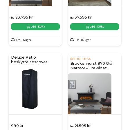
23.795
kr
37.595
kr
fra
fra
LÆG I KURV
LÆG I KURV
Fra 3-6 uger
Fra 3-6 uger
Deluxe Patio
BRITISH FIRES
beskyttelsescover
Brockenhurst 870 Grå
Marmor – Tre-sidet
vægmonteret elektrisk
pejseindsats
999
kr
21.595
kr
fra