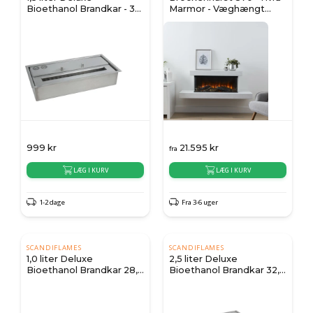
Bioethanol Brandkar - 32
Marmor - Væghængt
cm
Elpejs
999
kr
21.595
kr
fra
LÆG I KURV
LÆG I KURV
1-2 dage
Fra 3-6 uger
SCANDIFLAMES
SCANDIFLAMES
1,0 liter Deluxe
2,5 liter Deluxe
Bioethanol Brandkar 28,5
Bioethanol Brandkar 32,5
cm
cm