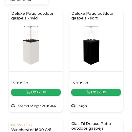
Deluxe Patio outdoor
Deluxe Patio outdoor
gaspejs - hvid
gaspejs - sort
15.999
kr
15.999
kr
LÆG I KURV
LÆG I KURV
Forventet på lager: 21-08-2026
3-5 uger
Glas Til Deluxe Patio
BRITISH FIRES
outdoor gaspejs
Winchester 1600 Grå