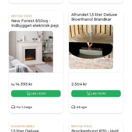
Afrundet 1,5 liter Deluxe
BRITISH FIRES
Bioethanol Brandkar
New Forest 650sq -
Indbygget elektrisk pejs
14.395
kr
2.504
kr
fra
LÆG I KURV
LÆG I KURV
Fra 1-2 dage
4-8 uger
SCANDIFLAMES
BRITISH FIRES
1,5 liter Deluxe
Brockenhurst 870 - Hvid