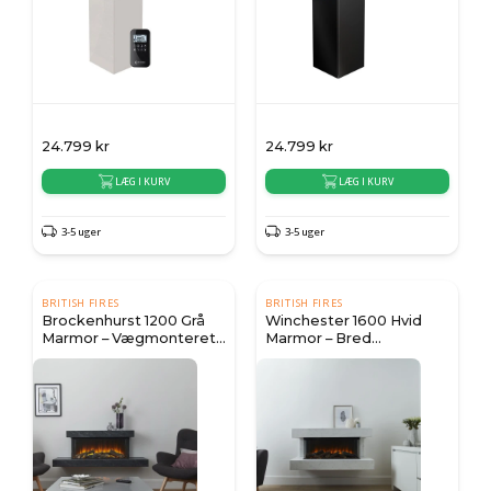
24.799
kr
24.799
kr
LÆG I KURV
LÆG I KURV
3-5 uger
3-5 uger
BRITISH FIRES
BRITISH FIRES
Brockenhurst 1200 Grå
Winchester 1600 Hvid
Marmor – Vægmonteret
Marmor – Bred
Elpejs
Væghængt Elpejs