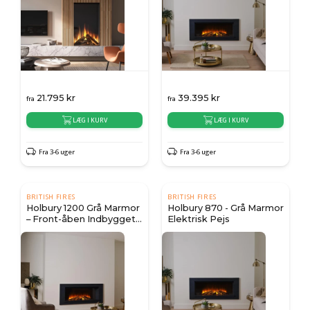
21.795
kr
39.395
kr
fra
fra
LÆG I KURV
LÆG I KURV
Fra 3-6 uger
Fra 3-6 uger
BRITISH FIRES
BRITISH FIRES
Holbury 1200 Grå Marmor
Holbury 870 - Grå Marmor
– Front-åben Indbygget
Elektrisk Pejs
Elektrisk Pejs