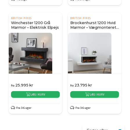
BRITISH FIRES
BRITISH FIRES
Winchester 1200 Grå
Brockenhurst 1200 Hvid
Marmor – Elektrisk Elpejs
Marmor – Vægmonteret
Elektrisk Pejs
25.995
kr
23.795
kr
fra
fra
LÆG I KURV
LÆG I KURV
Fra 3-6 uger
Fra 3-6 uger