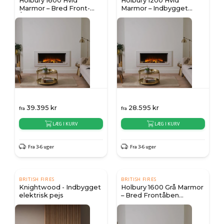
Holbury 1600 Hvid
Holbury 1200 Hvid
Marmor – Bred Front-
Marmor – Indbygget
Åben Indbygget Elpejs
Elektrisk Pejs
39.395
kr
28.595
kr
fra
fra
LÆG I KURV
LÆG I KURV
Fra 3-6 uger
Fra 3-6 uger
BRITISH FIRES
BRITISH FIRES
Knightwood - Indbygget
Holbury 1600 Grå Marmor
elektrisk pejs
– Bred Frontåben
Indbygget Elektrisk Pejs