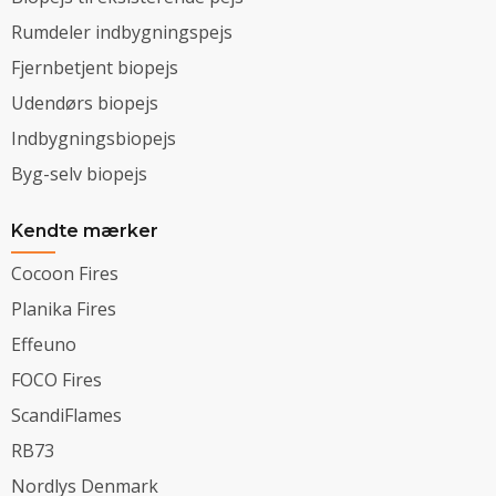
Rumdeler indbygningspejs
Fjernbetjent biopejs
Udendørs biopejs
Indbygningsbiopejs
Byg-selv biopejs
Kendte mærker
Cocoon Fires
Planika Fires
Effeuno
FOCO Fires
ScandiFlames
RB73
Nordlys Denmark