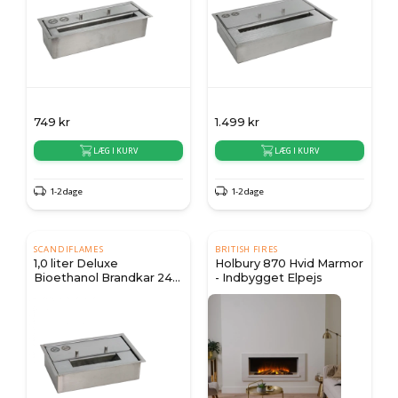
749
kr
1.499
kr
LÆG I KURV
LÆG I KURV
1-2 dage
1-2 dage
SCANDIFLAMES
BRITISH FIRES
1,0 liter Deluxe
Holbury 870 Hvid Marmor
Bioethanol Brandkar 24
- Indbygget Elpejs
cm