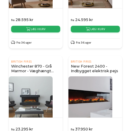
28.595
kr
24.595
kr
fra
fra
LÆG I KURV
LÆG I KURV
Fra 3-6 uger
Fra 3-6 uger
BRITISH FIRES
BRITISH FIRES
Winchester 870 - Grå
New Forest 2400 -
Marmor - Væghængt
Indbygget elektrisk pejs
Elektrisk Pejs
23.295
kr
37.950
kr
fra
fra