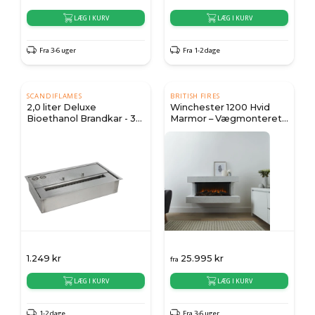
LÆG I KURV
LÆG I KURV
Fra 3-6 uger
Fra 1-2 dage
SCANDIFLAMES
BRITISH FIRES
2,0 liter Deluxe
Winchester 1200 Hvid
Bioethanol Brandkar - 32
Marmor – Vægmonteret
cm
Elektrisk Pejs
1.249
kr
25.995
kr
fra
LÆG I KURV
LÆG I KURV
1-2 dage
Fra 3-6 uger