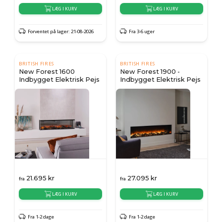
LÆG I KURV
LÆG I KURV
Forventet på lager: 21-08-2026
Fra 3-6 uger
BRITISH FIRES
BRITISH FIRES
New Forest 1600
New Forest 1900 -
Indbygget Elektrisk Pejs
Indbygget Elektrisk Pejs
21.695
kr
27.095
kr
fra
fra
LÆG I KURV
LÆG I KURV
Fra 1-2 dage
Fra 1-2 dage