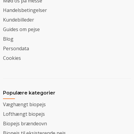
Mød os på messe
Handelsbetingelser
Kundebilleder
Guides om pejse
Blog
Persondata
Cookies
Populære kategorier
Væghængt biopejs
Lofthængt biopejs
Biopejs brændeovn
Biopejs til eksisterende pejs