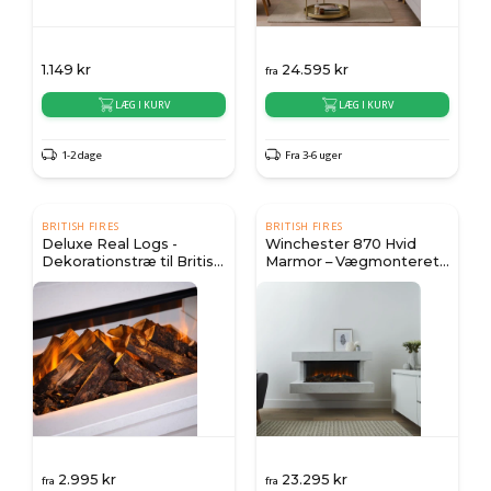
1.149
kr
24.595
kr
fra
LÆG I KURV
LÆG I KURV
1-2 dage
Fra 3-6 uger
BRITISH FIRES
BRITISH FIRES
Deluxe Real Logs -
Winchester 870 Hvid
Dekorationstræ til British
Marmor – Vægmonteret
Fires elpejse
Elektrisk Pejs
2.995
kr
23.295
kr
fra
fra