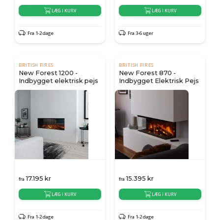
LÆG I KURV
LÆG I KURV
Fra 1-2 dage
Fra 3-6 uger
BRITISH FIRES
BRITISH FIRES
New Forest 1200 -
New Forest 870 -
Indbygget elektrisk pejs
Indbygget Elektrisk Pejs
17.195
kr
15.395
kr
fra
fra
LÆG I KURV
LÆG I KURV
Fra 1-2 dage
Fra 1-2 dage