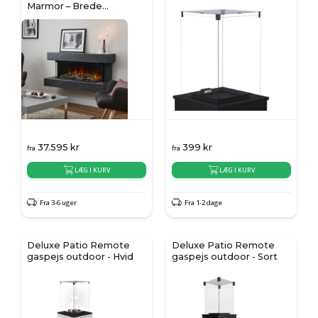
Marmor – Brede
vægmonterede elpejs
37.595
kr
399
kr
fra
fra
LÆG I KURV
LÆG I KURV
Fra 3-6 uger
Fra 1-2 dage
Deluxe Patio Remote
Deluxe Patio Remote
gaspejs outdoor - Hvid
gaspejs outdoor - Sort