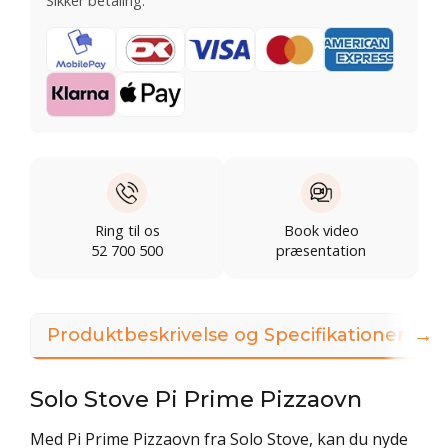
Sikker betaling:
Ring til os
Book video
52 700 500
præsentation
→
Produktbeskrivelse og Specifikationer
3
Solo Stove Pi Prime Pizzaovn
Med Pi Prime Pizzaovn fra Solo Stove, kan du nyde