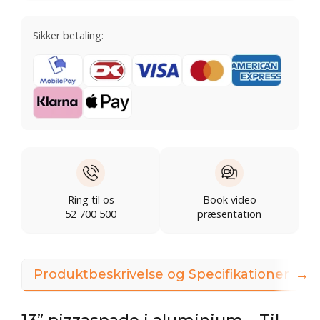
Sikker betaling:
Ring til os
Book video
52 700 500
præsentation
→
Produktbeskrivelse og Specifikationer
3
13” pizzaspade i aluminium – Til