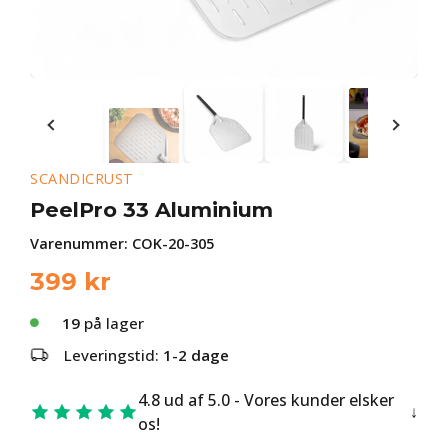
SCANDICRUST
PeelPro 33 Aluminium
Varenummer:
COK-20-305
399
kr
19
på lager
Leveringstid:
1-2 dage
4.8 ud af 5.0 - Vores kunder elsker
os!