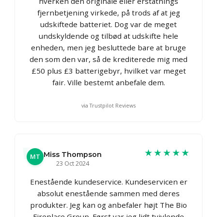
hverken den originale eller erstatnings
fjernbetjening virkede, på trods af at jeg
udskiftede batteriet. Dog var de meget
undskyldende og tilbød at udskifte hele
enheden, men jeg besluttede bare at bruge
den som den var, så de krediterede mig med
£50 plus £3 batterigebyr, hvilket var meget
fair. Ville bestemt anbefale dem.
via Trustpilot Reviews
★★★★★
Miss Thompson
MT
23 Oct 2024
Enestående kundeservice. Kundeservicen er
absolut enestående sammen med deres
produkter. Jeg kan og anbefaler højt The Bio
Fireplace Group. Først var jeg lidt tvivlende