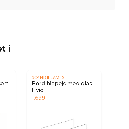
t i
SCANDIFLAMES
sort
Bord biopejs med glas -
Hvid
1.699