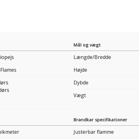
Mål og vægt
iopejs
Længde/Bredde
iFlames
Højde
ørs
Dybde
dørs
Vægt
Brandkar specifikationer
bikmeter
Justerbar flamme