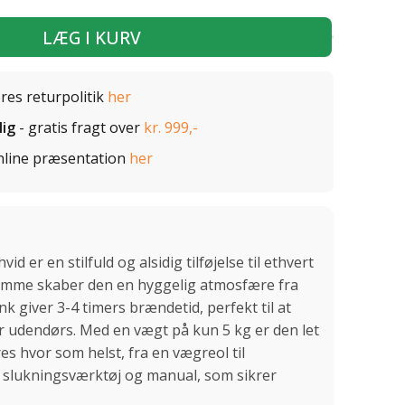
LÆG I KURV
ores returpolitik
her
lig
- gratis fragt over
kr. 999,-
nline præsentation
her
id er en stilfuld og alsidig tilføjelse til ethvert
lamme skaber den en hyggelig atmosfære fra
tank giver 3-4 timers brændetid, perfekt til at
r udendørs. Med en vægt på kun 5 kg er den let
res hvor som helst, fra en vægreol til
 slukningsværktøj og manual, som sikrer