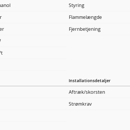
hanol
Styring
r
Flammelængde
ter
Fjernbetjening
W
/t
Installationsdetaljer
Aftræk/skorsten
Strømkrav