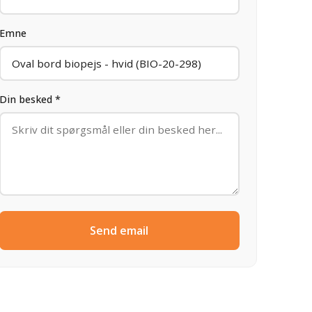
Emne
Din besked *
Send email