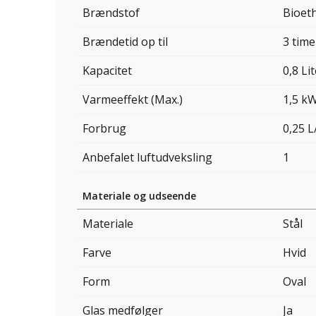
Brændstof
Bioet
Brændetid op til
3 time
Kapacitet
0,8 Li
Varmeeffekt (Max.)
1,5 k
Forbrug
0,25 L
Anbefalet luftudveksling
1
Materiale og udseende
Materiale
Stål
Farve
Hvid
Form
Oval
Glas medfølger
Ja