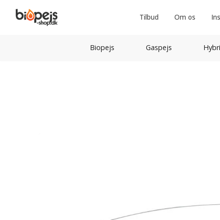
Tilbud
Om os
In
Biopejs
Gaspejs
Hybr