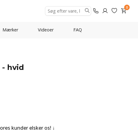
0
Mærker
Videoer
FAQ
 - hvid
Vores kunder elsker os!