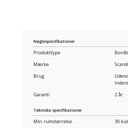
Nøglespecifikationer
Produkttype
Bordb
Mærke
Scand
Brug
Udend
Inden
Garanti
2 år
Tekniske specifikationer
Min. rumstørrelse.
30 ku