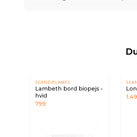
Du
SCANDIFLAMES
SCA
Lambeth bord biopejs -
Lon
hvid
1.4
799