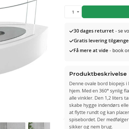
1
30 dages returret
- se v
Gratis levering tilgænge
Få mere at vide
- book o
Produktbeskrivelse
Denne ovale bord biopejs i hv
hjem. Med en 360° synlig f
alle vinkler. Den 1,2 liters 
skabe hygge indendørs elle
at flytte rundt og kan place
spisebordet. Der medfølger
sikker og nem brug.