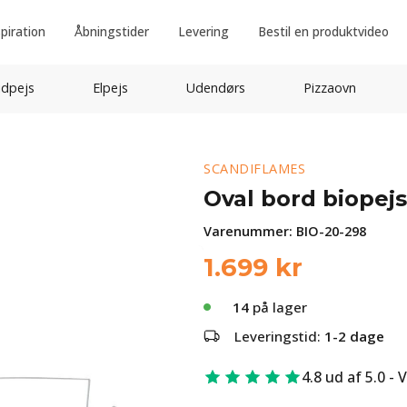
spiration
Åbningstider
Levering
Bestil en produktvideo
idpejs
Elpejs
Udendørs
Pizzaovn
SCANDIFLAMES
Oval bord biopejs
Varenummer:
BIO-20-298
1.699
kr
14
på lager
Leveringstid:
1-2 dage
4.8 ud af 5.0 - 