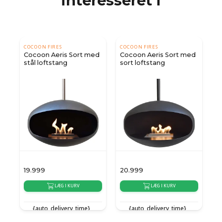
interesseret i
COCOON FIRES
COCOON FIRES
S
Cocoon Aeris Sort med
Cocoon Aeris Sort med
T
stål loftstang
sort loftstang
l
19.999
20.999
8
LÆG I KURV
LÆG I KURV
{auto_delivery_time}
{auto_delivery_time}
e}