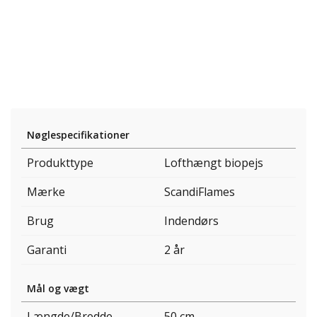
Nøglespecifikationer
Produkttype
Lofthængt biopejs
Mærke
ScandiFlames
Brug
Indendørs
Garanti
2 år
Mål og vægt
Længde/Bredde
50 cm