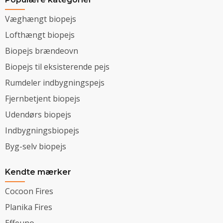
Væghængt biopejs
Lofthængt biopejs
Biopejs brændeovn
Biopejs til eksisterende pejs
Rumdeler indbygningspejs
Fjernbetjent biopejs
Udendørs biopejs
Indbygningsbiopejs
Byg-selv biopejs
Kendte mærker
Cocoon Fires
Planika Fires
Effeuno