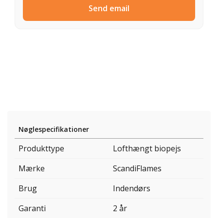
Send email
Nøglespecifikationer
Produkttype
Lofthængt biopejs
Mærke
ScandiFlames
Brug
Indendørs
Garanti
2 år