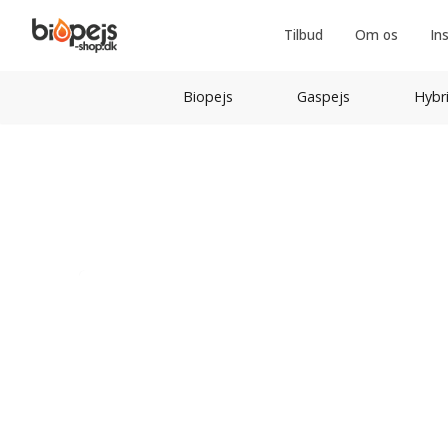
Tilbud
Om os
In
Biopejs
Gaspejs
Hybr