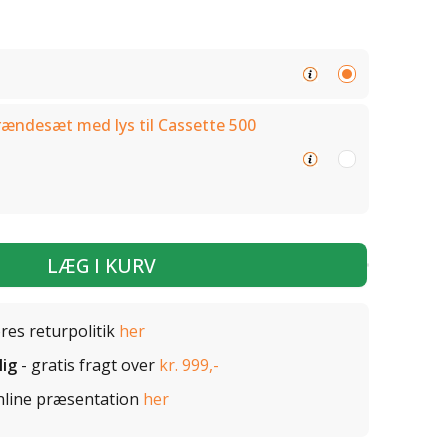
rændesæt med lys til Cassette 500
LÆG I KURV
ores returpolitik
her
lig
- gratis fragt over
kr. 999,-
nline præsentation
her