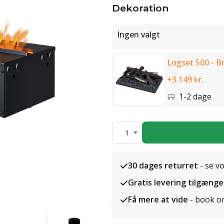
Dekoration
Ingen valgt
Logset 500 - B
+3.149 kr.
1-2 dage
1
30 dages returret
- se v
Gratis levering tilgænge
Få mere at vide
- book o