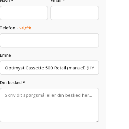
Navn *
Email *
Telefon -
Valgfrit
Emne
Din besked *