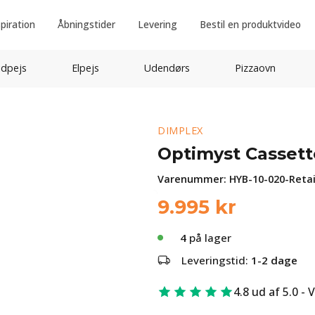
spiration
Åbningstider
Levering
Bestil en produktvideo
idpejs
Elpejs
Udendørs
Pizzaovn
DIMPLEX
Optimyst Cassett
Varenummer:
HYB-10-020-Retai
9.995
kr
4
på lager
Leveringstid:
1-2 dage
4.8 ud af 5.0 - 