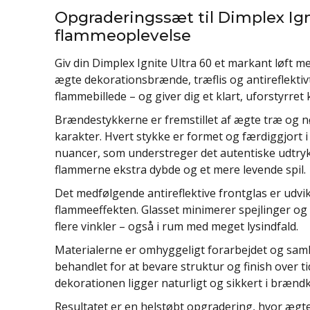
Opgraderingssæt til Dimplex Ign
flammeoplevelse
Giv din Dimplex Ignite Ultra 60 et markant løft 
ægte dekorationsbrænde, træflis og antireflektiv
flammebillede – og giver dig et klart, uforstyrret
Brændestykkerne er fremstillet af ægte træ og n
karakter. Hvert stykke er formet og færdiggjort i
nuancer, som understreger det autentiske udtry
flammerne ekstra dybde og et mere levende spil.
Det medfølgende antireflektive frontglas er udvik
flammeeffekten. Glasset minimerer spejlinger og 
flere vinkler – også i rum med meget lysindfald.
Materialerne er omhyggeligt forarbejdet og samlet
behandlet for at bevare struktur og finish over t
dekorationen ligger naturligt og sikkert i bræn
Resultatet er en helstøbt opgradering, hvor ægte