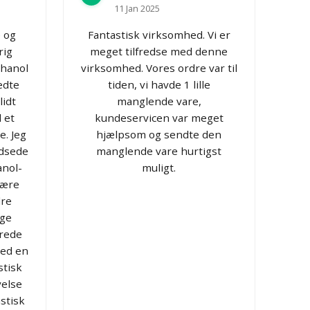
11 Jan 2025
e og
Fantastisk virksomhed. Vi er
rig
meget tilfredse med denne
thanol
virksomhed. Vores ordre var til
edte
tiden, vi havde 1 lille
lidt
manglende vare,
 et
kundeservicen var meget
e. Jeg
hjælpsom og sendte den
ydsede
manglende vare hurtigst
anol-
muligt.
 være
dre
nge
erede
med en
stisk
velse
stisk