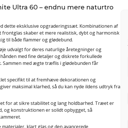
ite Ultra 60 – endnu mere naturtro
med dette eksklusive opgraderingssæt. Kombinationen af
t frontglas skaber et mere realistisk, dybt og harmonisk
 kig til både flammer og glødebund.
øje udvalgt for deres naturlige åretegninger og
 hånden med fine detaljer og diskrete forkullede
k. Sammen med ægte træflis i glødebunden får
let specifikt til at fremhæve dekorationen og
giver maksimal klarhed, så du kan nyde ildens udtryk fra
 for at sikre stabilitet og lang holdbarhed. Træet er
id, og konstruktionen er solidt opbygget, så
dkammeret.
 materialer, klart glas og den avancerede