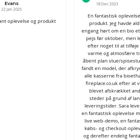
Evans
18 Dec 2023
22 Jan 2025
En fantastisk oplevels
lant oplevelse og produkt
produkt. Jeg havde ald
engang hørt om en bio e
pejs før oktober, men l
efter noget til at tilføje 
varme og atmosfære til
åbent plan stue/spisestu
fandt en model, der afkr
alle kasserne fra bioeth
fireplace.co.uk efter at
blevet afskrækket an
steder på grund af la
leveringstider. Sara lev
en fantastisk oplevelse 
live web-demo, en fanta
købs- og checkout-ople
og derefter endelig fanta