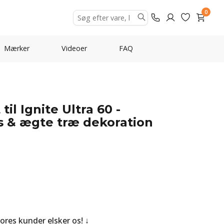
0
Mærker
Videoer
FAQ
il Ignite Ultra 60 -
as & ægte træ dekoration
Vores kunder elsker os!