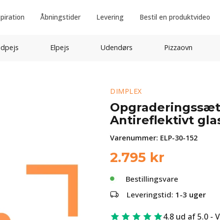
spiration
Åbningstider
Levering
Bestil en produktvideo
idpejs
Elpejs
Udendørs
Pizzaovn
DIMPLEX
Opgraderingssæt t
Antireflektivt gl
Varenummer:
ELP-30-152
2.795
kr
Bestillingsvare
Leveringstid:
1-3 uger
4.8 ud af 5.0 - 