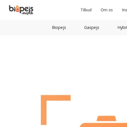
Tilbud
Om os
In
Biopejs
Gaspejs
Hybr