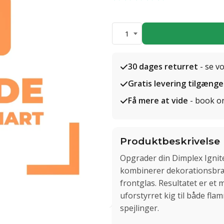
1
30 dages returret
- se v
Gratis levering tilgænge
Få mere at vide
- book o
Produktbeskrivelse
Opgrader din Dimplex Ignit
kombinerer dekorationsbrænd
frontglas. Resultatet er et 
uforstyrret kig til både f
spejlinger.