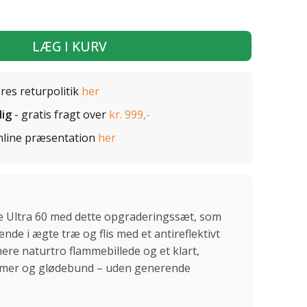
LÆG I KURV
ores returpolitik
her
lig
- gratis fragt over
kr. 999,-
nline præsentation
her
e Ultra 60 med dette opgraderingssæt, som
e i ægte træ og flis med et antireflektivt
mere naturtro flammebillede og et klart,
lammer og glødebund – uden generende