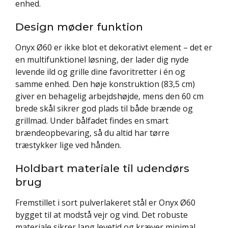
enhed.
Design møder funktion
Onyx Ø60 er ikke blot et dekorativt element – det er
en multifunktionel løsning, der lader dig nyde
levende ild og grille dine favoritretter i én og
samme enhed. Den høje konstruktion (83,5 cm)
giver en behagelig arbejdshøjde, mens den 60 cm
brede skål sikrer god plads til både brænde og
grillmad. Under bålfadet findes en smart
brændeopbevaring, så du altid har tørre
træstykker lige ved hånden.
Holdbart materiale til udendørs
brug
Fremstillet i sort pulverlakeret stål er Onyx Ø60
bygget til at modstå vejr og vind. Det robuste
materiale sikrer lang levetid og kræver minimal