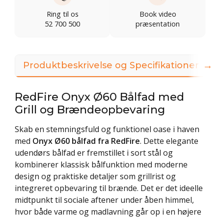
Ring til os
Book video
52 700 500
præsentation
→
Produktbeskrivelse og Specifikationer
3
RedFire Onyx Ø60 Bålfad med
Grill og Brændeopbevaring
Skab en stemningsfuld og funktionel oase i haven
med
Onyx Ø60 bålfad fra RedFire
. Dette elegante
udendørs bålfad er fremstillet i sort stål og
kombinerer klassisk bålfunktion med moderne
design og praktiske detaljer som grillrist og
integreret opbevaring til brænde. Det er det ideelle
midtpunkt til sociale aftener under åben himmel,
hvor både varme og madlavning går op i en højere