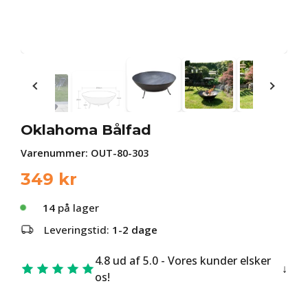
Oklahoma Bålfad
Varenummer:
OUT-80-303
349
kr
14
på lager
Leveringstid:
1-2 dage
4.8 ud af 5.0 - Vores kunder elsker
os!