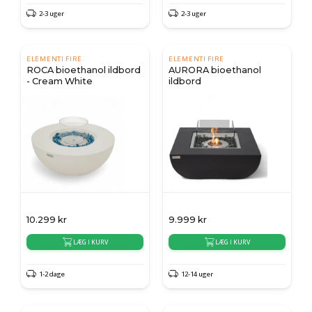
2-3 uger
2-3 uger
ELEMENTI FIRE
ELEMENTI FIRE
ROCA bioethanol ildbord
AURORA bioethanol
- Cream White
ildbord
10.299
kr
9.999
kr
LÆG I KURV
LÆG I KURV
1-2 dage
12-14 uger