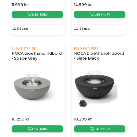
11.999
kr
14.599
kr
LÆG I KURV
LÆG I KURV
5-6 uger
2-3 uger
ELEMENTI FIRE
ELEMENTI FIRE
ROCA bioethanol ildbord
ROCA bioethanol ildbord
- Space Grey
- Slate Black
10.299
kr
10.299
kr
LÆG I KURV
LÆG I KURV