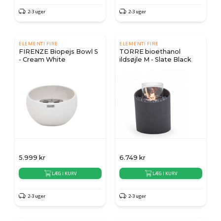
2-3 uger
2-3 uger
ELEMENTI FIRE
ELEMENTI FIRE
FIRENZE Biopejs Bowl S
TORRE bioethanol
- Cream White
ildsøjle M - Slate Black
5.999
kr
6.749
kr
LÆG I KURV
LÆG I KURV
2-3 uger
2-3 uger