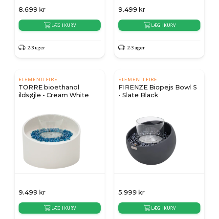
8.699
kr
9.499
kr
LÆG I KURV
LÆG I KURV
2-3 uger
2-3 uger
ELEMENTI FIRE
ELEMENTI FIRE
TORRE bioethanol
FIRENZE Biopejs Bowl S
ildsøjle - Cream White
- Slate Black
9.499
kr
5.999
kr
LÆG I KURV
LÆG I KURV