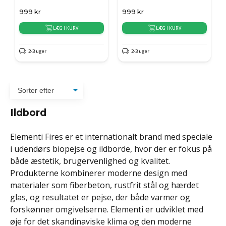
999
kr
999
kr
LÆG I KURV
LÆG I KURV
2-3 uger
2-3 uger
Ildbord
Elementi Fires er et internationalt brand med speciale
i udendørs biopejse og ildborde, hvor der er fokus på
både æstetik, brugervenlighed og kvalitet.
Produkterne kombinerer moderne design med
materialer som fiberbeton, rustfrit stål og hærdet
glas, og resultatet er pejse, der både varmer og
forskønner omgivelserne. Elementi er udviklet med
øje for det skandinaviske klima og den moderne