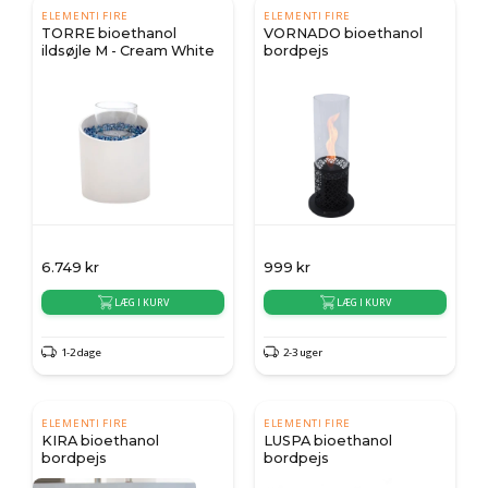
ELEMENTI FIRE
ELEMENTI FIRE
TORRE bioethanol
VORNADO bioethanol
ildsøjle M - Cream White
bordpejs
6.749
kr
999
kr
LÆG I KURV
LÆG I KURV
1-2 dage
2-3 uger
ELEMENTI FIRE
ELEMENTI FIRE
KIRA bioethanol
LUSPA bioethanol
bordpejs
bordpejs