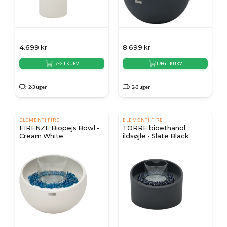
4.699
kr
8.699
kr
LÆG I KURV
LÆG I KURV
2-3 uger
2-3 uger
ELEMENTI FIRE
ELEMENTI FIRE
FIRENZE Biopejs Bowl -
TORRE bioethanol
Cream White
ildsøjle - Slate Black