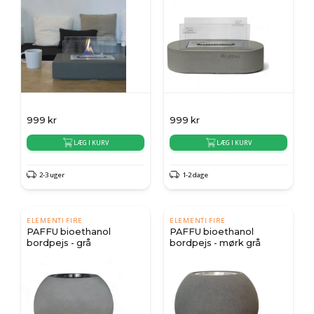
999
kr
999
kr
LÆG I KURV
LÆG I KURV
2-3 uger
1-2 dage
ELEMENTI FIRE
ELEMENTI FIRE
PAFFU bioethanol
PAFFU bioethanol
bordpejs - grå
bordpejs - mørk grå