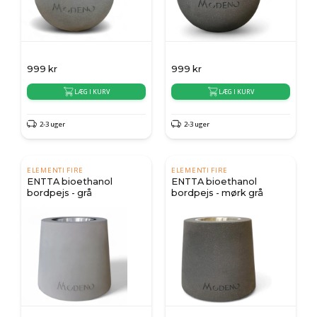
999
kr
999
kr
LÆG I KURV
LÆG I KURV
2-3 uger
2-3 uger
ELEMENTI FIRE
ELEMENTI FIRE
ENTTA bioethanol
ENTTA bioethanol
bordpejs - grå
bordpejs - mørk grå