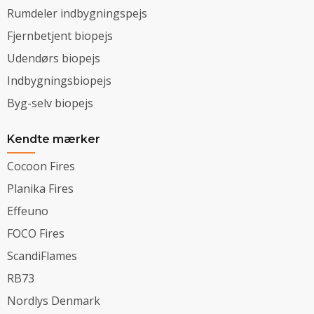
Rumdeler indbygningspejs
Fjernbetjent biopejs
Udendørs biopejs
Indbygningsbiopejs
Byg-selv biopejs
Kendte mærker
Cocoon Fires
Planika Fires
Effeuno
FOCO Fires
ScandiFlames
RB73
Nordlys Denmark