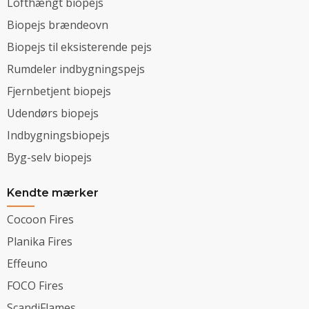
Lofthængt biopejs
Biopejs brændeovn
Biopejs til eksisterende pejs
Rumdeler indbygningspejs
Fjernbetjent biopejs
Udendørs biopejs
Indbygningsbiopejs
Byg-selv biopejs
Kendte mærker
Cocoon Fires
Planika Fires
Effeuno
FOCO Fires
ScandiFlames