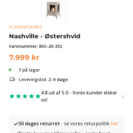
SCANDIFLAMES
Nashville - Østershvid
Varenummer:
BIO-20-352
7.999
kr
7
på lager
Leveringstid:
2-4 dage
4.8 ud af 5.0 - Vores kunder elsker
os!
30 dages returret
- se vores returpolitik
her