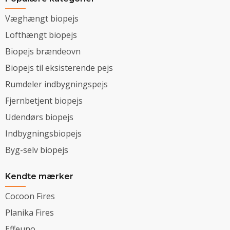
Væghængt biopejs
Lofthængt biopejs
Biopejs brændeovn
Biopejs til eksisterende pejs
Rumdeler indbygningspejs
Fjernbetjent biopejs
Udendørs biopejs
Indbygningsbiopejs
Byg-selv biopejs
Kendte mærker
Cocoon Fires
Planika Fires
Effeuno