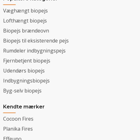
Væghængt biopejs
Lofthængt biopejs
Biopejs brændeovn
Biopejs til eksisterende pejs
Rumdeler indbygningspejs
Fjernbetjent biopejs
Udendørs biopejs
Indbygningsbiopejs
Byg-selv biopejs
Kendte mærker
Cocoon Fires
Planika Fires
Effeuno