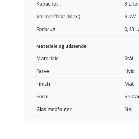
Kapacitet
3 Lite
Varmeeffekt (Max.)
3 kW
Forbrug
0,43 L
Materiale og udseende
Materiale
Stål
Farve
Hvid
Finish
Mat
Form
Rekta
Glas medfølger
Nej