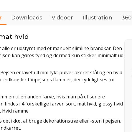
r
Downloads
Videoer
Illustration
360
mat hvid
alle er udstyret med et manuelt slimline brandkar. Den
pejsen kan gøres tynd og dermed kun stikker minimalt ud
Pejsen er lavet i 4 mm tykt pulverlakeret stål og en hvid
 indkapsler biopejsens flammer, der tydeligt ses for
rammen til en anden farve, hvis man på et senere
indes i 4 forskellige farver; sort, mat hvid, glossy hvid
t Hvid ramme.
s det
ikke,
at bruge dekorationstræ eller -sten i pejsen.
andkarret.