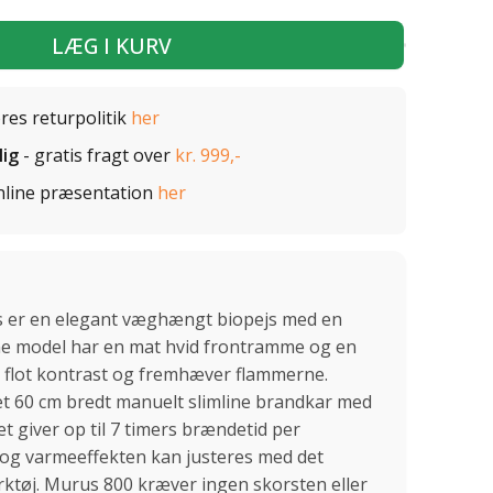
LÆG I KURV
ores returpolitik
her
lig
- gratis fragt over
kr. 999,-
nline præsentation
her
s er en elegant væghængt biopejs med en
ne model har en mat hvid frontramme og en
 flot kontrast og fremhæver flammerne.
et 60 cm bredt manuelt slimline brandkar med
ket giver op til 7 timers brændetid per
og varmeeffekten kan justeres med det
tøj. Murus 800 kræver ingen skorsten eller