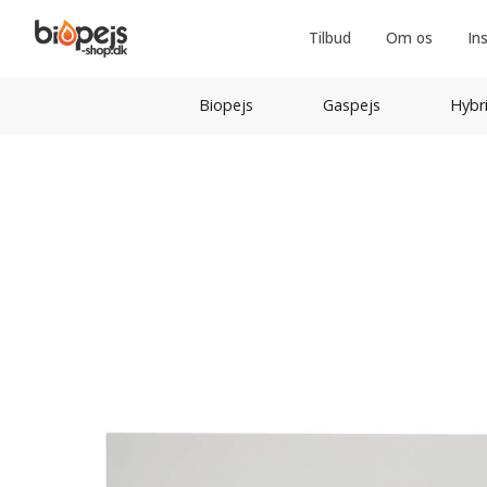
Tilbud
Om os
In
Biopejs
Gaspejs
Hybr