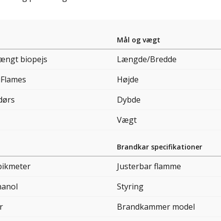
Mål og vægt
ngt biopejs
Længde/Bredde
iFlames
Højde
dørs
Dybde
Vægt
Brandkar specifikationer
bikmeter
Justerbar flamme
hanol
Styring
r
Brandkammer model