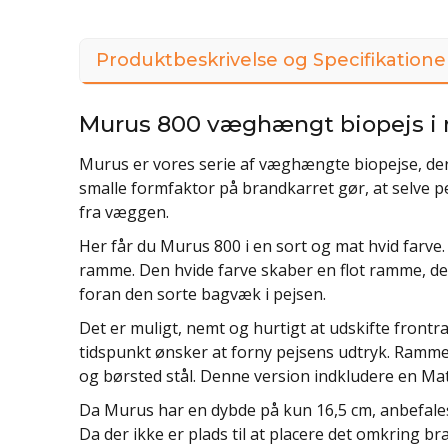
Produktbeskrivelse og Specifikatione
Murus 800 væghængt biopejs i 
Murus er vores serie af væghængte biopejse, der 
smalle formfaktor på brandkarret gør, at selve 
fra væggen.
Her får du Murus 800 i en sort og mat hvid farve. 
ramme. Den hvide farve skaber en flot ramme, der
foran den sorte bagvæk i pejsen.
Det er muligt, nemt og hurtigt at udskifte front
tidspunkt ønsker at forny pejsens udtryk. Rammen f
og børsted stål. Denne version indkludere en Ma
Da Murus har en dybde på kun 16,5 cm, anbefale
Da der ikke er plads til at placere det omkring br