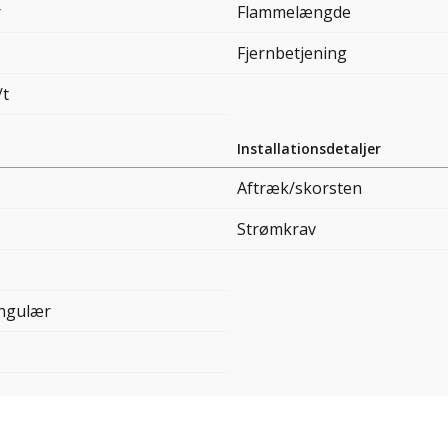
r
Flammelængde
Fjernbetjening
/t
Installationsdetaljer
Aftræk/skorsten
Strømkrav
ngulær