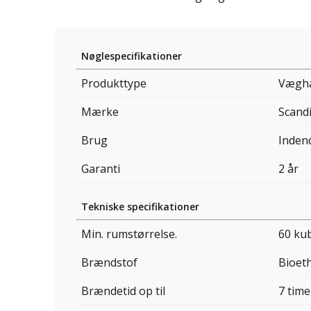
Nøglespecifikationer
Produkttype
Væghæ
Mærke
Scand
Brug
Inden
Garanti
2 år
Tekniske specifikationer
Min. rumstørrelse.
60 ku
Brændstof
Bioet
Brændetid op til
7 time