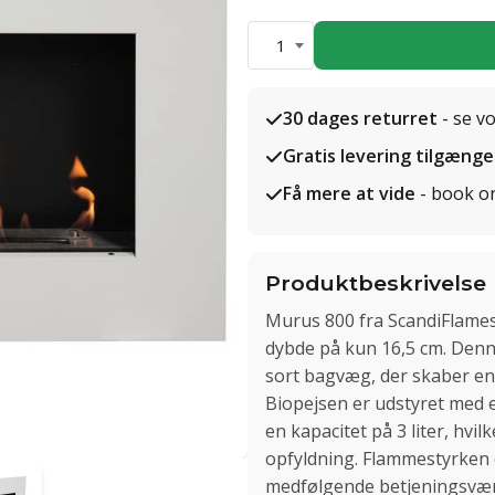
1
30 dages returret
- se v
Gratis levering tilgænge
Få mere at vide
- book o
Produktbeskrivelse
Murus 800 fra ScandiFlame
dybde på kun 16,5 cm. Den
sort bagvæg, der skaber en
Biopejsen er udstyret med 
en kapacitet på 3 liter, hvil
opfyldning. Flammestyrken 
medfølgende betjeningsværk