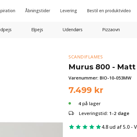
spiration
Åbningstider
Levering
Bestil en produktvideo
idpejs
Elpejs
Udendørs
Pizzaovn
SCANDIFLAMES
Murus 800 - Matt
Varenummer:
BIO-10-053MW
7.499
kr
4
på lager
Leveringstid:
1-2 dage
4.8 ud af 5.0 - 