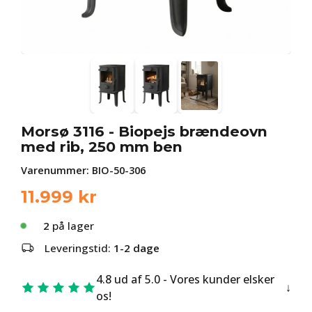
Morsø 3116 - Biopejs brændeovn
med rib, 250 mm ben
Varenummer:
BIO-50-306
11.999
kr
2
på lager
Leveringstid:
1-2 dage
4.8 ud af 5.0 - Vores kunder elsker
os!