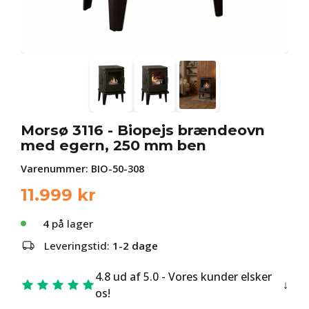
Morsø 3116 - Biopejs brændeovn
med egern, 250 mm ben
Varenummer:
BIO-50-308
11.999
kr
4
på lager
Leveringstid:
1-2 dage
4.8 ud af 5.0 - Vores kunder elsker
os!