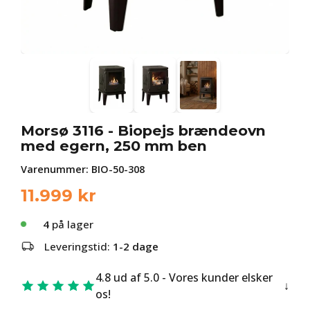
Morsø 3116 - Biopejs brændeovn
med egern, 250 mm ben
Varenummer:
BIO-50-308
11.999
kr
4
på lager
Leveringstid:
1-2 dage
4.8 ud af 5.0 - Vores kunder elsker
os!