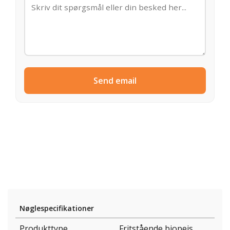
Send email
Nøglespecifikationer
Produkttype
Fritstående biopejs