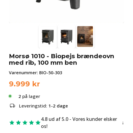
Morsø 1010 - Biopejs brændeovn
med rib, 100 mm ben
Varenummer:
BIO-50-303
9.999
kr
2
på lager
Leveringstid:
1-2 dage
4.8 ud af 5.0 - Vores kunder elsker
os!