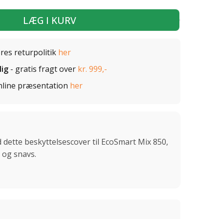
LÆG I KURV
ores returpolitik
her
lig
- gratis fragt over
kr. 999,-
nline præsentation
her
 dette beskyttelsescover til EcoSmart Mix 850,
 og snavs.