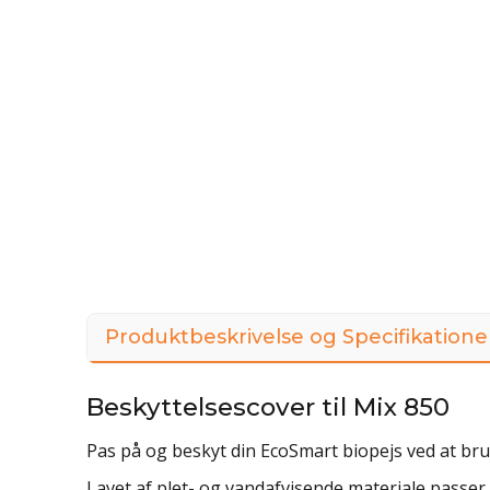
Produktbeskrivelse og Specifikatione
Beskyttelsescover til Mix 850
Pas på og beskyt din EcoSmart biopejs ved at bru
Lavet af plet- og vandafvisende materiale passer