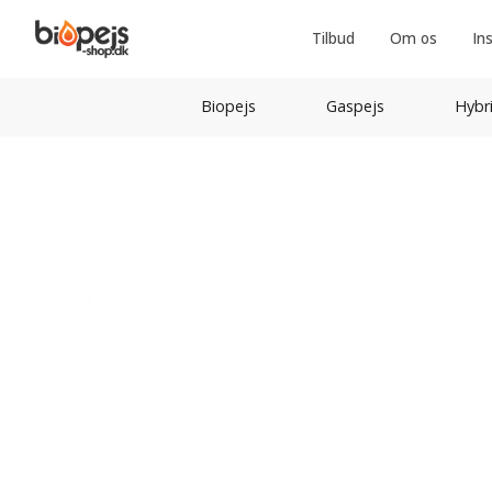
Tilbud
Om os
In
Biopejs
Gaspejs
Hybr