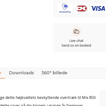
Live-chat
Send os en besked
r
Downloads
360° billede
ge dette højkvalitets beskyttende overtræk til Mix 850.
 dette cover på din biopejs i mange år fremover.