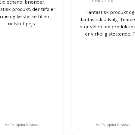
10 Nov 2024
Bio ethanol brænder.
stisk produkt, der tilføjer
Fantastisk produkt og
rme og lysstyrke til en
fantastisk udvalg. Teame
uelsket pejs.
stor viden om produkter
er virkelig støttende. T
via Trustpilot Reviews
via Trustpilot Reviews