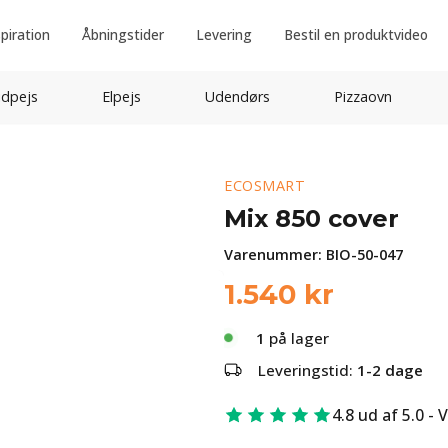
spiration
Åbningstider
Levering
Bestil en produktvideo
idpejs
Elpejs
Udendørs
Pizzaovn
ECOSMART
Mix 850 cover
Varenummer:
BIO-50-047
1.540
kr
1
på lager
Leveringstid:
1-2 dage
4.8 ud af 5.0 - 