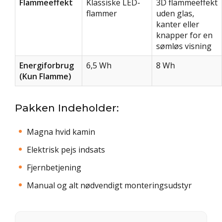
Flammeeffekt
Klassiske LED-
3D flammeeffekt
flammer
uden glas,
kanter eller
knapper for en
sømløs visning
Energiforbrug
6,5 Wh
8 Wh
(Kun Flamme)
Pakken Indeholder:
Magna hvid kamin
Elektrisk pejs indsats
Fjernbetjening
Manual og alt nødvendigt monteringsudstyr