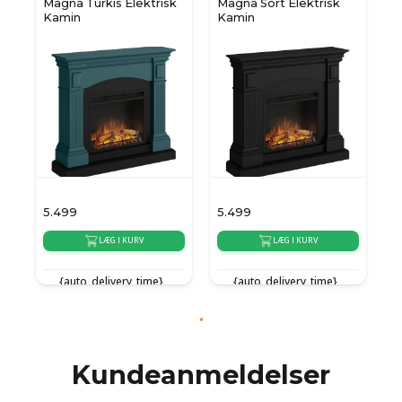
Magna Turkis Elektrisk
Magna Sort Elektrisk
Kamin
Kamin
5.499
5.499
LÆG I KURV
LÆG I KURV
{auto_delivery_time}
{auto_delivery_time}
Kundeanmeldelser