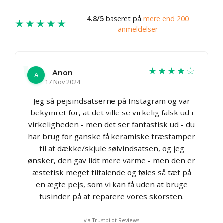
4.8/5
baseret på
mere end 200
★★★★★
anmeldelser
★★★★☆
Anon
A
17 Nov 2024
Jeg så pejsindsatserne på Instagram og var
bekymret for, at det ville se virkelig falsk ud i
virkeligheden - men det ser fantastisk ud - du
har brug for ganske få keramiske træstamper
til at dække/skjule sølvindsatsen, og jeg
ønsker, den gav lidt mere varme - men den er
æstetisk meget tiltalende og føles så tæt på
en ægte pejs, som vi kan få uden at bruge
tusinder på at reparere vores skorsten.
via Trustpilot Reviews