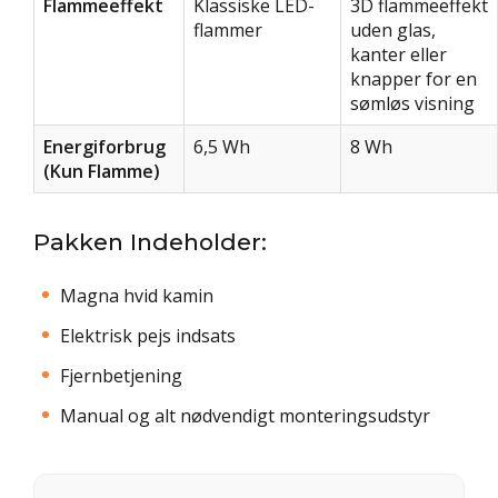
Flammeeffekt
Klassiske LED-
3D flammeeffekt
flammer
uden glas,
kanter eller
knapper for en
sømløs visning
Energiforbrug
6,5 Wh
8 Wh
(Kun Flamme)
Pakken Indeholder:
Magna hvid kamin
Elektrisk pejs indsats
Fjernbetjening
Manual og alt nødvendigt monteringsudstyr