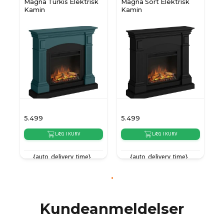
Magna Turkis Elektrisk
Magna Sort Elektrisk
Kamin
Kamin
5.499
5.499
LÆG I KURV
LÆG I KURV
{auto_delivery_time}
{auto_delivery_time}
Kundeanmeldelser