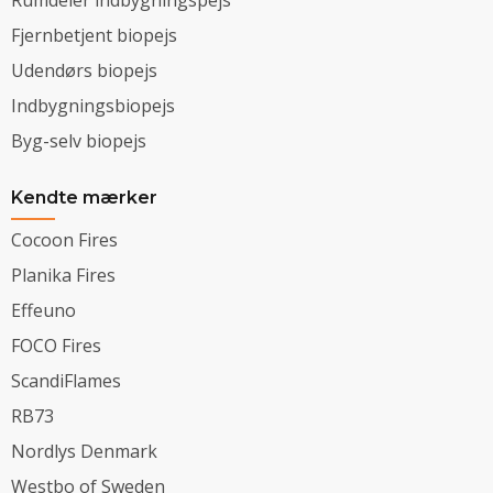
Fjernbetjent biopejs
Udendørs biopejs
Indbygningsbiopejs
Byg-selv biopejs
Kendte mærker
Cocoon Fires
Planika Fires
Effeuno
FOCO Fires
ScandiFlames
RB73
Nordlys Denmark
Westbo of Sweden