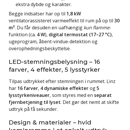
ekstra dybde og karakter.
Begge indsatser har op til
1,8 kW
ventilatorassisteret varmeeffekt til rum på op til
30
m²
. Du får desuden en uafhængig
kun flamme
-
funktion (ca.
4 W
),
digital termostat (17–27 °C)
,
ugeprogram, åbent-vindue-detektion og
overophedningsbeskyttelse.
LED-stemningsbelysning – 16
farver, 4 effekter, 5 lysstyrker
Tilpas udtrykket efter stemningen i rummet. Linz
har
16 farver
,
4 dynamiske effekter
og
5
lysstyrkeniveauer
, som styres med en
separat
fjernbetjening til lyset
. Det gør det nemt at skifte
udtryk på få sekunder.
Design & materialer – hvid