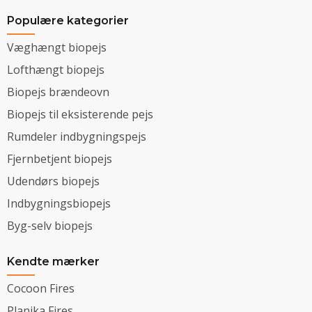
Populære kategorier
Væghængt biopejs
Lofthængt biopejs
Biopejs brændeovn
Biopejs til eksisterende pejs
Rumdeler indbygningspejs
Fjernbetjent biopejs
Udendørs biopejs
Indbygningsbiopejs
Byg-selv biopejs
Kendte mærker
Cocoon Fires
Planika Fires