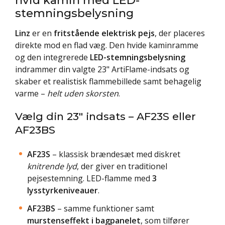
stemningsbelysning
Linz
er en
fritstående elektrisk pejs
, der placeres
direkte mod en flad væg. Den hvide kaminramme
og den integrerede
LED-stemningsbelysning
indrammer din valgte 23" ArtiFlame-indsats og
skaber et realistisk flammebillede samt behagelig
varme –
helt uden skorsten
.
Vælg din 23" indsats – AF23S eller
AF23BS
AF23S
– klassisk brændesæt med diskret
knitrende lyd
, der giver en traditionel
pejsestemning. LED-flamme med
3
lysstyrkeniveauer
.
AF23BS
– samme funktioner samt
murstenseffekt i bagpanelet
, som tilfører