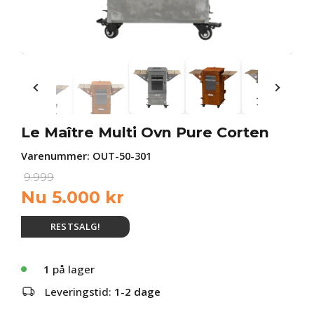
Le Maître Multi Ovn Pure Corten
Varenummer:
OUT-50-301
9.999
Nu
5.000
kr
RESTSALG!
1
på lager
Leveringstid:
1-2 dage