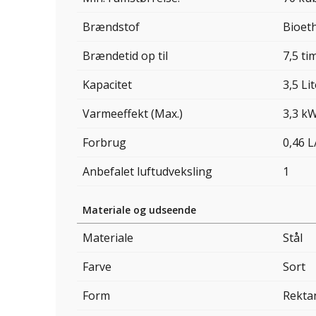
Brændstof
Bioet
Brændetid op til
7,5 ti
Kapacitet
3,5 Li
Varmeeffekt (Max.)
3,3 k
Forbrug
0,46 L
Anbefalet luftudveksling
1
Materiale og udseende
Materiale
Stål
Farve
Sort
Form
Rekta