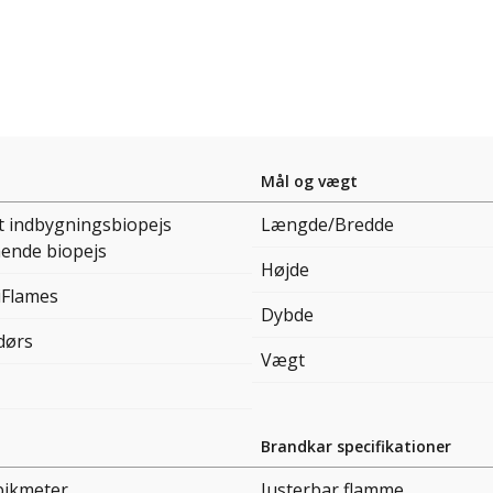
Mål og vægt
t indbygningsbiopejs
Længde/Bredde
ående biopejs
Højde
iFlames
Dybde
dørs
Vægt
Brandkar specifikationer
bikmeter
Justerbar flamme