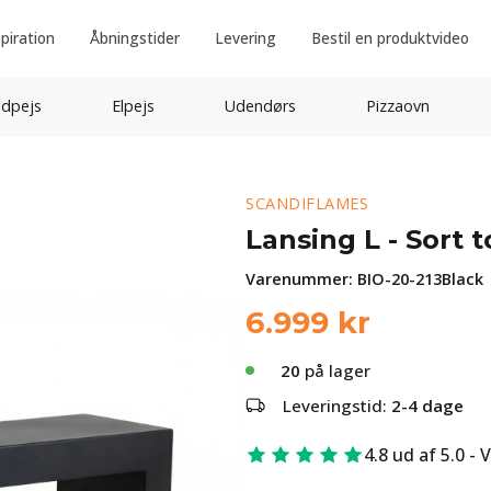
spiration
Åbningstider
Levering
Bestil en produktvideo
idpejs
Elpejs
Udendørs
Pizzaovn
SCANDIFLAMES
Lansing L - Sort t
Varenummer:
BIO-20-213Black
6.999
kr
20
på lager
Leveringstid:
2-4 dage
4.8 ud af 5.0 - 