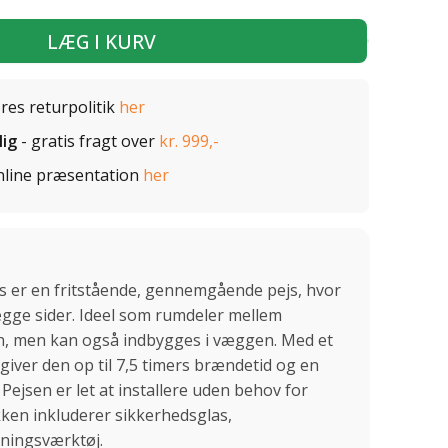
LÆG I KURV
ores returpolitik
her
lig
- gratis fragt over
kr. 999,-
nline præsentation
her
js er en fritstående, gennemgående pejs, hvor
gge sider. Ideel som rumdeler mellem
n, men kan også indbygges i væggen. Med et
giver den op til 7,5 timers brændetid og en
Pejsen er let at installere uden behov for
kken inkluderer sikkerhedsglas,
ningsværktøj.