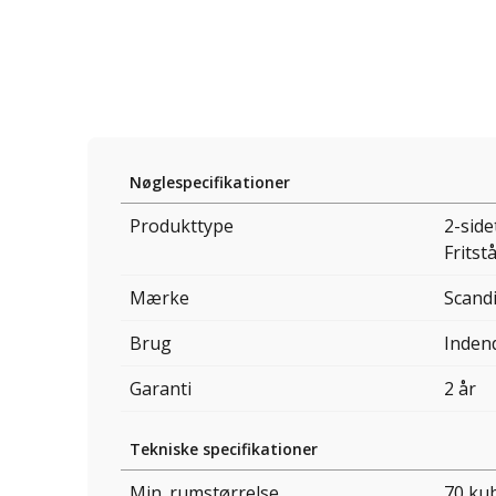
Nøglespecifikationer
Produkttype
2-side
Fritst
Mærke
Scand
Brug
Inden
Garanti
2 år
Tekniske specifikationer
Min. rumstørrelse.
70 ku