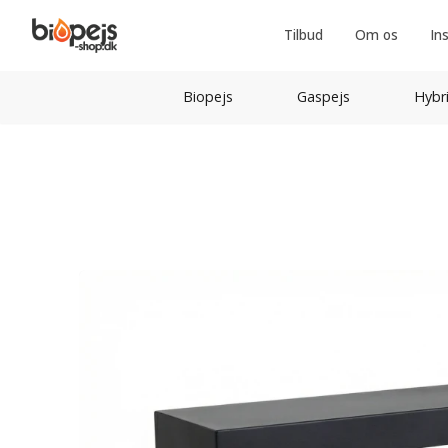
Tilbud
Om os
In
Biopejs
Gaspejs
Hybr