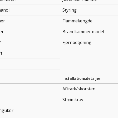
hanol
Styring
mer
Flammelængde
ter
Brandkammer model
W
Fjernbetjening
/t
Installationsdetaljer
Aftræk/skorsten
Strømkrav
ngulær