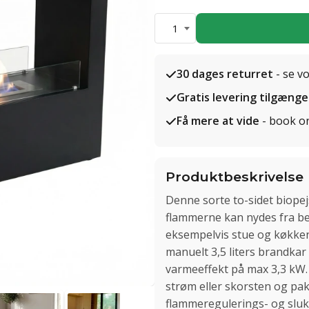
1
30 dages returret
- se v
Gratis levering tilgænge
Få mere at vide
- book o
Produktbeskrivelse
Denne sorte to-sidet biope
flammerne kan nydes fra be
eksempelvis stue og køkke
manuelt 3,5 liters brandkar 
varmeeffekt på max 3,3 kW. 
strøm eller skorsten og pa
flammeregulerings- og sluk