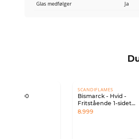
Glas medfølger
Ja
Du
SCANDIFLAMES
SAFR
Bismarck - Hvid -
Cur
Fritstående 1-sidet
16.
biopejs
8.999