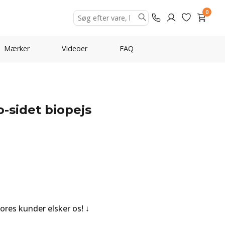
0
Mærker
Videoer
FAQ
o-sidet biopejs
Vores kunder elsker os!