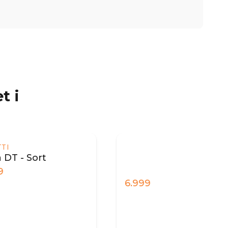
t i
6.999
8.99