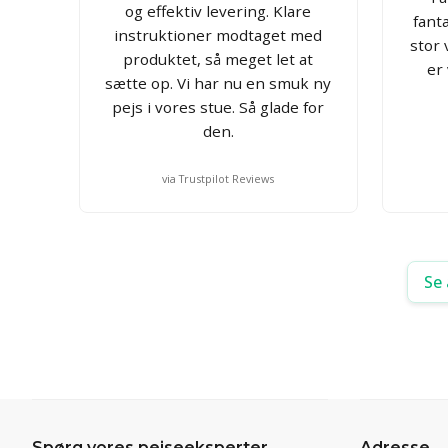
og effektiv levering. Klare
fant
instruktioner modtaget med
stor
produktet, så meget let at
er
sætte op. Vi har nu en smuk ny
pejs i vores stue. Så glade for
den.
via Trustpilot Reviews
Se 
Spørg vores pejseeksperter
Adresse