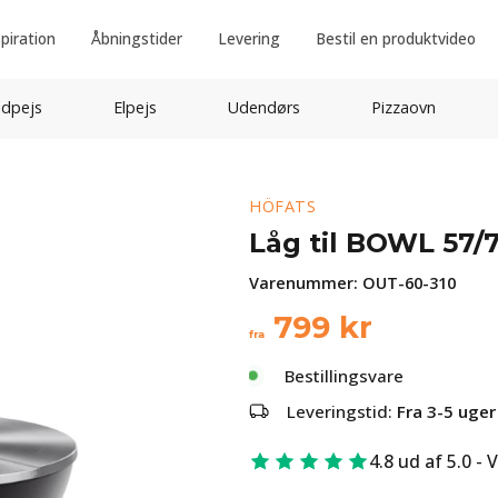
spiration
Åbningstider
Levering
Bestil en produktvideo
idpejs
Elpejs
Udendørs
Pizzaovn
HÖFATS
Låg til BOWL 57/
Varenummer:
OUT-60-310
799
kr
fra
Bestillingsvare
Leveringstid:
Fra 3-5 uger
4.8 ud af 5.0 - 