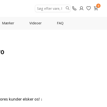
0
Mærker
Videoer
FAQ
70
Vores kunder elsker os!