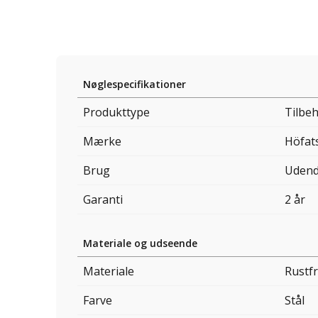
Nøglespecifikationer
Produkttype
Tilbeh
Mærke
Höfat
Brug
Udend
Garanti
2 år
Materiale og udseende
Materiale
Rustfr
Farve
Stål