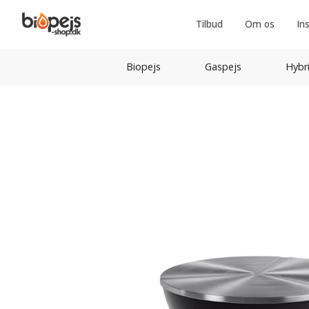
Tilbud
Om os
In
Biopejs
Gaspejs
Hybr