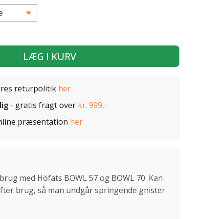
LÆG I KURV
ores returpolitik
her
lig
- gratis fragt over
kr. 999,-
nline præsentation
her
 til brug med Höfats BOWL 57 og BOWL 70. Kan
efter brug, så man undgår springende gnister