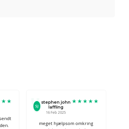
★★★
★★★★★
stephen john
SJ
laffling
16 Feb 2025
fsendt
meget hjælpsom omkring
iden.