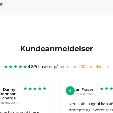
et
Kundeanmeldelser
★★★★★
4.8/5
baseret på
mere end 200 anmeldelser
★★★★★
★★
Danny
Ian Fraser
IF
Johnson-
13 Mar 2025
charge
10 Nov 2024
Ligetil køb... Ligetil køb a
prompte og leveret til t
ntastisk produkt og et