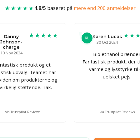
★★★★★
4.8/5
baseret på
mere end 200 anmeldelser
★★★★★
★★
Danny
Karen Lucas
KL
Johnson-
30 Oct 2024
charge
10 Nov 2024
Bio ethanol brænder
Fantastisk produkt, der ti
ntastisk produkt og et
varme og lysstyrke til
astisk udvalg. Teamet har
uelsket pejs.
 viden om produkterne og
 virkelig støttende. Tak.
via Trustpilot Reviews
via Trustpilot Reviews