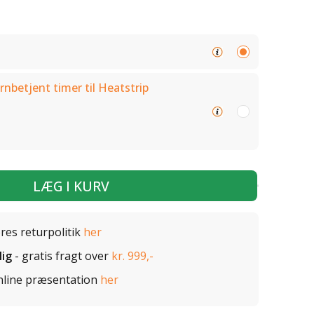
rnbetjent timer til Heatstrip
LÆG I KURV
ores returpolitik
her
lig
- gratis fragt over
kr. 999,-
nline præsentation
her