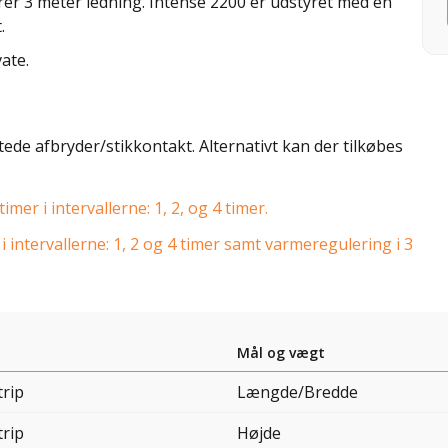
er 3 meter ledning. Intense 2200 er udstyret med en
.
ate.
ede afbryder/stikkontakt. Alternativt kan der tilkøbes
er i intervallerne: 1, 2, og 4 timer.
 intervallerne: 1, 2 og 4 timer samt varmeregulering i 3
Mål og vægt
trip
Længde/Bredde
trip
Højde