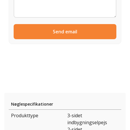
Send email
Nøglespecifikationer
Produkttype
3-sidet
indbygningselpejs
2-sidet