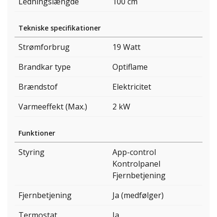
Ledningslængde
100 cm
Tekniske specifikationer
Strømforbrug
19 Watt
Brandkar type
Optiflame
Brændstof
Elektricitet
Varmeeffekt (Max.)
2 kW
Funktioner
Styring
App-control
Kontrolpanel
Fjernbetjening
Fjernbetjening
Ja (medfølger)
Termostat
Ja