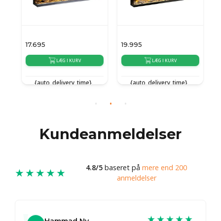
17.695
19.995
1
LÆG I KURV
LÆG I KURV
{auto_delivery_time}
{auto_delivery_time}
{
Kundeanmeldelser
4.8/5
baseret på
mere end 200
★★★★★
anmeldelser
★★★★★