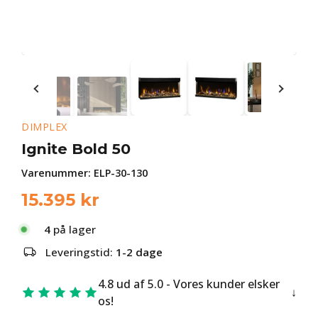
DIMPLEX
Ignite Bold 50
Varenummer:
ELP-30-130
15.395
kr
4
på lager
Leveringstid:
1-2 dage
4.8 ud af 5.0 - Vores kunder elsker
os!