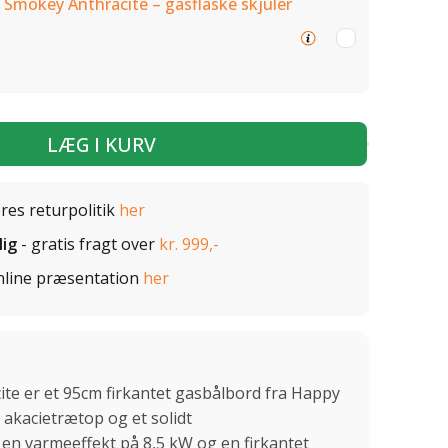
 Smokey Anthracite – gasflaske skjuler
LÆG I KURV
ores returpolitik
her
lig
- gratis fragt over
kr. 999,-
nline præsentation
her
te er et 95cm firkantet gasbålbord fra Happy
akacietrætop og et solidt
n varmeeffekt på 8,5 kW og en firkantet