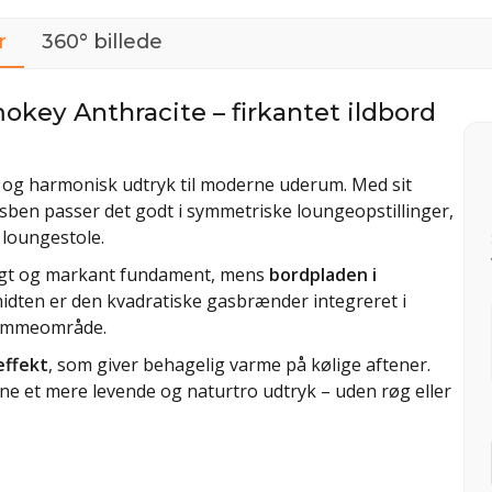
r
360° billede
key Anthracite – firkantet ildbord
t og harmonisk udtryk til moderne uderum. Med sit
sben passer det godt i symmetriske loungeopstillinger,
 loungestole.
oligt og markant fundament, mens
bordpladen i
 midten er den kvadratiske gasbrænder integreret i
flammeområde.
effekt
, som giver behagelig varme på kølige aftener.
ne et mere levende og naturtro udtryk – uden røg eller