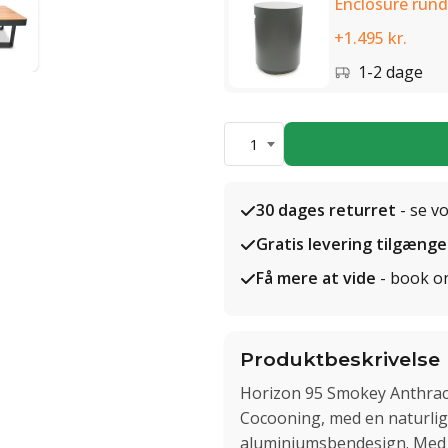
Enclosure rund
+1.495 kr.
1-2 dage
1
30 dages returret
- se v
Gratis levering tilgænge
Få mere at vide
- book o
Produktbeskrivelse
Horizon 95 Smokey Anthraci
Cocooning, med en naturlig 
aluminiumsbendesign. Med e