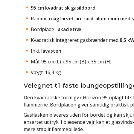
95 cm kvadratisk gasildbord
Ramme i
røgfarvet antracit aluminium med s
Bordplade i
akacietræ
Kvadratisk integreret gasbrænder med
8,5 k
Inkl.
lavasten
Mål: 95 cm (L) x 95 cm (B) x 35 cm (H)
Vægt: 16,3 kg
Velegnet til faste loungeopstilling
Den kvadratiske form gør Horizon 95 oplagt til st
flammerne. Bordpladen giver samtidig praktisk pla
Gasflasken placeres uden for bordet og kan skjule
ensartet udtryk. I blæsende vejr kan et glasvinds
mere stabilt flammebillede.