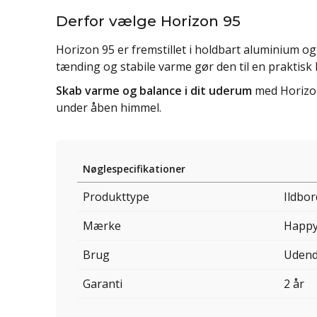
Derfor vælge Horizon 95
Horizon 95 er fremstillet i holdbart aluminium o
tænding og stabile varme gør den til en praktisk
Skab varme og balance i dit uderum
med Horizon
under åben himmel.
Nøglespecifikationer
Produkttype
Ildbo
Mærke
Happy
Brug
Udend
Garanti
2 år