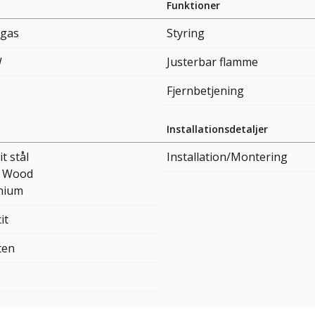
Funktioner
egas
Styring
W
Justerbar flamme
Fjernbetjening
Installationsdetaljer
it stål
Installation/Montering
a Wood
nium
it
ten