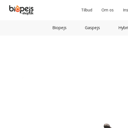
Tilbud
Om os
In
Biopejs
Gaspejs
Hybr