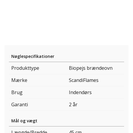
Nøglespecifikationer
Produkttype
Biopejs brændeovn
Mærke
ScandiFlames
Brug
Indendørs
Garanti
2 år
Mål og vægt
Længde/Bredde
45 cm