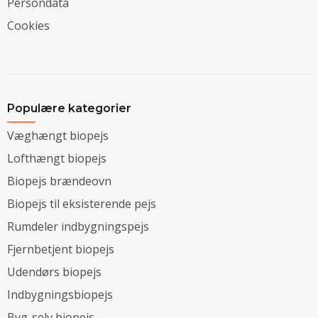
Persondata
Cookies
Populære kategorier
Væghængt biopejs
Lofthængt biopejs
Biopejs brændeovn
Biopejs til eksisterende pejs
Rumdeler indbygningspejs
Fjernbetjent biopejs
Udendørs biopejs
Indbygningsbiopejs
Byg-selv biopejs