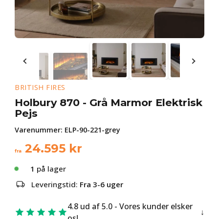
BRITISH FIRES
Holbury 870 - Grå Marmor Elektrisk
Pejs
Varenummer:
ELP-90-221-grey
24.595
kr
fra
1
på lager
Leveringstid:
Fra 3-6 uger
4.8 ud af 5.0 - Vores kunder elsker
os!