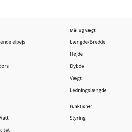
Mål og vægt
ående elpejs
Længde/Bredde
Højde
dørs
Dybde
Vægt
Ledningslængde
Funktioner
Watt
Styring
citet