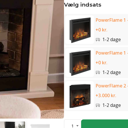
Vælg indsats
PowerFlame 1 
+0 kr.
1-2 dage
PowerFlame 1 -
+0 kr.
1-2 dage
PowerFlame 2 -
+3.000 kr.
1-2 dage
1