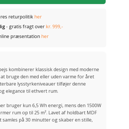
ores returpolitik
her
lig
- gratis fragt over
kr. 999,-
nline præsentation
her
e pejs kombinerer klassisk design med moderne
 at bruge den med eller uden varme for året
erbare lysstyrkeniveauer tilføjer denne
og elegance til ethvert rum.
mer bruger kun 6,5 Wh energi, mens den 1500W
rmer rum op til 25 m². Lavet af holdbart MDF
t samles på 30 minutter og skaber en stille,