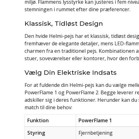
miljø. Flammens lysstyrke kan justeres i fem nive
stemningen i rummet efter dine præferencer.
Klassisk, Tidløst Design
Den hvide Helmi-pejs har et klassisk, tidløst desi
fremhæver de elegante detaljer, mens LED-flammee
charmen fra en traditionel pejs. Kombinationen af m
stuer, soveværelser eller kontorer, hvor den fo
Vælg Din Elektriske Indsats
For at fuldende din Helmi-pejs kan du vælge mell
PowerFlame 1 og PowerFlame 2. Begge leverer re
adskiller sig i deres funktioner. Herunder kan d
match til dine behov:
Funktion
PowerFlame 1
Styring
Fjernbetjening