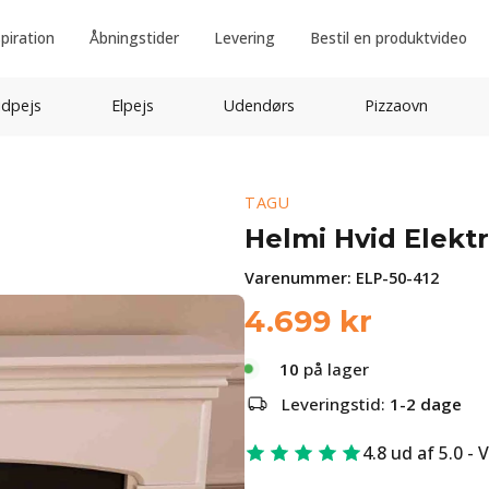
spiration
Åbningstider
Levering
Bestil en produktvideo
idpejs
Elpejs
Udendørs
Pizzaovn
TAGU
Helmi Hvid Elekt
Varenummer:
ELP-50-412
4.699
kr
10
på lager
Leveringstid:
1-2 dage
4.8 ud af 5.0 - 