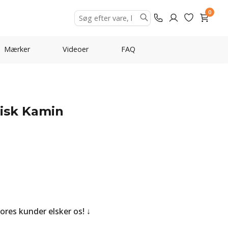
0
Mærker
Videoer
FAQ
risk Kamin
Vores kunder elsker os!