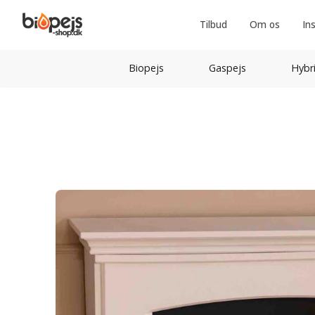
Tilbud
Om os
In
Biopejs
Gaspejs
Hybr