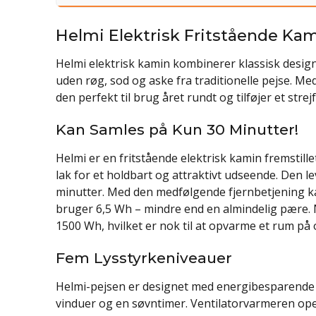
Helmi Elektrisk Fritstående Kam
Helmi elektrisk kamin kombinerer klassisk desi
uden røg, sod og aske fra traditionelle pejse. M
den perfekt til brug året rundt og tilføjer et strej
Kan Samles på Kun 30 Minutter!
Helmi er en fritstående elektrisk kamin fremstill
lak for et holdbart og attraktivt udseende. Den
minutter. Med den medfølgende fjernbetjening ka
bruger 6,5 Wh – mindre end en almindelig pære. 
1500 Wh, hvilket er nok til at opvarme et rum på o
Fem Lysstyrkeniveauer
Helmi-pejsen er designet med energibesparende f
vinduer og en søvntimer. Ventilatorvarmeren opere