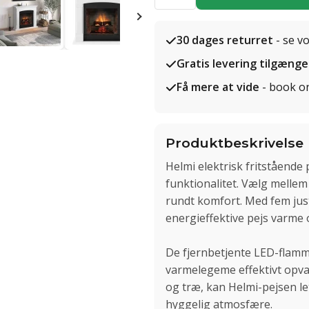
30 dages returret
- se v
Gratis levering tilgænge
Få mere at vide
- book o
Produktbeskrivelse
Helmi elektrisk fritståend
funktionalitet. Vælg mellem
rundt komfort. Med fem just
energieffektive pejs varme 
De fjernbetjente LED-flam
varmelegeme effektivt opva
og træ, kan Helmi-pejsen le
hyggelig atmosfære.