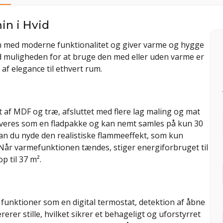
in i Hvid
gn med moderne funktionalitet og giver varme og hygge
ed muligheden for at bruge den med eller uden varme er
f af elegance til ethvert rum.
et af MDF og træ, afsluttet med flere lag maling og mat
 leveres som en fladpakke og kan nemt samles på kun 30
n du nyde den realistiske flammeeffekt, som kun
Når varmefunktionen tændes, stiger energiforbruget til
p til 37 m².
unktioner som en digital termostat, detektion af åbne
rer stille, hvilket sikrer et behageligt og uforstyrret