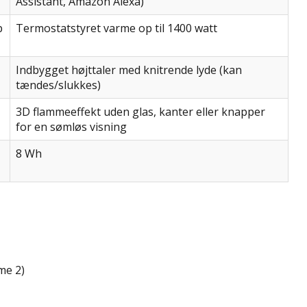
Assistant, Amazon Alexa)
p
Termostatstyret varme op til 1400 watt
Indbygget højttaler med knitrende lyde (kan
tændes/slukkes)
3D flammeeffekt uden glas, kanter eller knapper
for en sømløs visning
8 Wh
me 2)