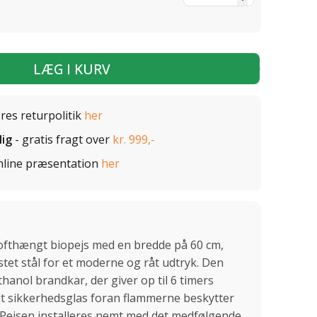
LÆG I KURV
ores returpolitik
her
lig
- gratis fragt over
kr. 999,-
nline præsentation
her
 lofthængt biopejs med en bredde på 60 cm,
stet stål for et moderne og råt udtryk. Den
ethanol brandkar, der giver op til 6 timers
Et sikkerhedsglas foran flammerne beskytter
Pejsen installeres nemt med det medfølgende