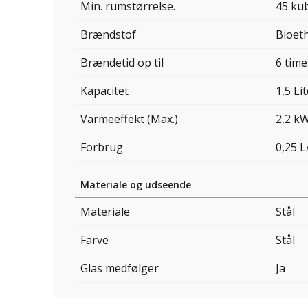
Min. rumstørrelse.
45 ku
Brændstof
Bioet
Brændetid op til
6 time
Kapacitet
1,5 Li
Varmeeffekt (Max.)
2,2 k
Forbrug
0,25 L
Materiale og udseende
Materiale
Stål
Farve
Stål
Glas medfølger
Ja