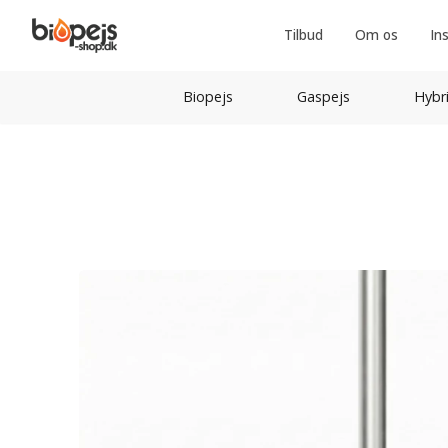
Tilbud
Om os
In
Biopejs
Gaspejs
Hybr