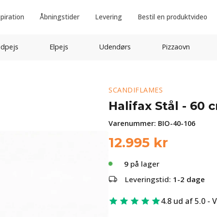
spiration
Åbningstider
Levering
Bestil en produktvideo
idpejs
Elpejs
Udendørs
Pizzaovn
SCANDIFLAMES
Halifax Stål - 60 
Varenummer:
BIO-40-106
12.995
kr
9
på lager
Leveringstid:
1-2 dage
4.8 ud af 5.0 - 