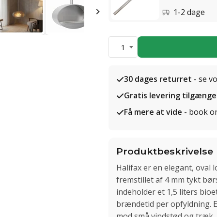
1-2 dage
1
30 dages returret
- se v
Gratis levering tilgænge
Få mere at vide
- book o
Produktbeskrivelse
Halifax er en elegant, oval
fremstillet af 4 mm tykt bør
indeholder et 1,5 liters bio
brændetid per opfyldning. 
mod små vindstød og træk. 