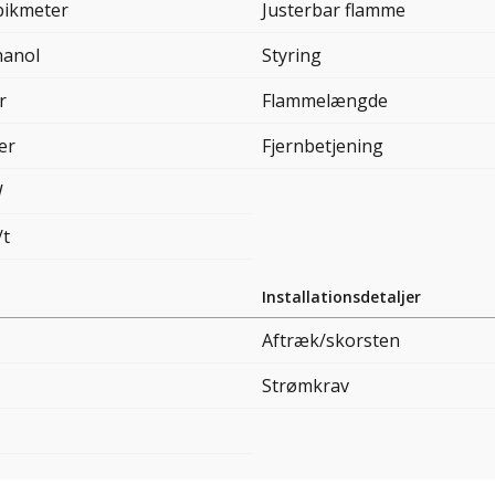
bikmeter
Justerbar flamme
hanol
Styring
r
Flammelængde
ter
Fjernbetjening
W
/t
Installationsdetaljer
Aftræk/skorsten
Strømkrav