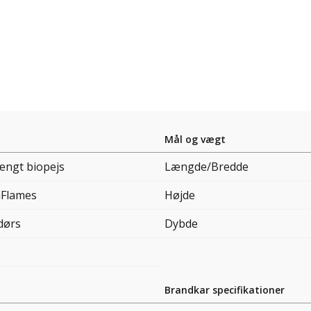
Mål og vægt
ængt biopejs
Længde/Bredde
iFlames
Højde
dørs
Dybde
Brandkar specifikationer