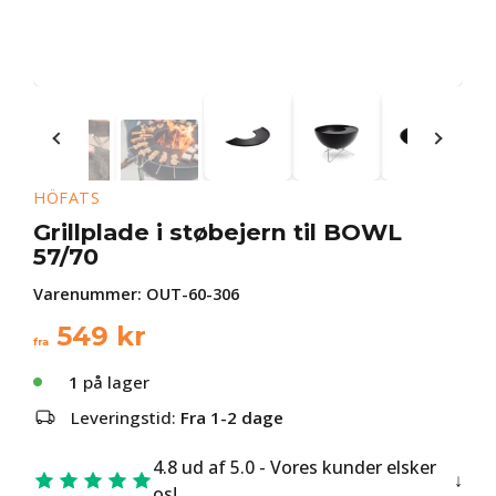
HÖFATS
Grillplade i støbejern til BOWL
57/70
Varenummer:
OUT-60-306
549
kr
fra
1
på lager
Leveringstid:
Fra 1-2 dage
4.8 ud af 5.0 - Vores kunder elsker
os!