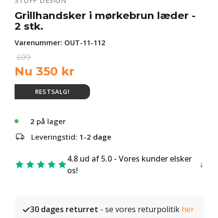
STUFF DESIGN
Grillhandsker i mørkebrun læder -
2 stk.
Varenummer:
OUT-11-112
699
Nu
350
kr
RESTSALG!
2
på lager
Leveringstid:
1-2 dage
4.8 ud af 5.0 - Vores kunder elsker
os!
30 dages returret
- se vores returpolitik
her