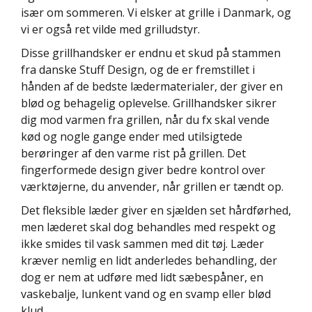
især om sommeren. Vi elsker at grille i Danmark, og
vi er også ret vilde med grilludstyr.
Disse grillhandsker er endnu et skud på stammen
fra danske Stuff Design, og de er fremstillet i
hånden af de bedste lædermaterialer, der giver en
blød og behagelig oplevelse. Grillhandsker sikrer
dig mod varmen fra grillen, når du fx skal vende
kød og nogle gange ender med utilsigtede
berøringer af den varme rist på grillen. Det
fingerformede design giver bedre kontrol over
værktøjerne, du anvender, når grillen er tændt op.
Det fleksible læder giver en sjælden set hårdførhed,
men læderet skal dog behandles med respekt og
ikke smides til vask sammen med dit tøj. Læder
kræver nemlig en lidt anderledes behandling, der
dog er nem at udføre med lidt sæbespåner, en
vaskebalje, lunkent vand og en svamp eller blød
klud.