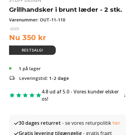
STUFF DESIGN
Grillhandsker i brunt læder - 2 stk.
Varenummer:
OUT-11-110
699
Nu
350
kr
RESTSALG!
1
på lager
Leveringstid:
1-2 dage
4.8 ud af 5.0 - Vores kunder elsker
os!
30 dages returret
- se vores returpolitik
her
Gratis levering tilgængelig
- gratis fragt