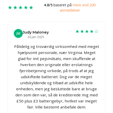
4.8/5
baseret på
mere end 200
★★★★★
anmeldelser
★★★★☆
Judy Maloney
JM
26 Jan 2025
Pålidelig og troværdig virksomhed med meget
hjælpsomt personale, især Virginia. Meget
glad for mit pejsindsats, men skuffende at
hverken den originale eller erstatnings
fjernbetjening virkede, på trods af at jeg
udskiftede batteriet. Dog var de meget
undskyldende og tilbød at udskifte hele
enheden, men jeg besluttede bare at bruge
den som den var, så de krediterede mig med
£50 plus £3 batterigebyr, hvilket var meget
fair. Ville bestemt anbefale dem.