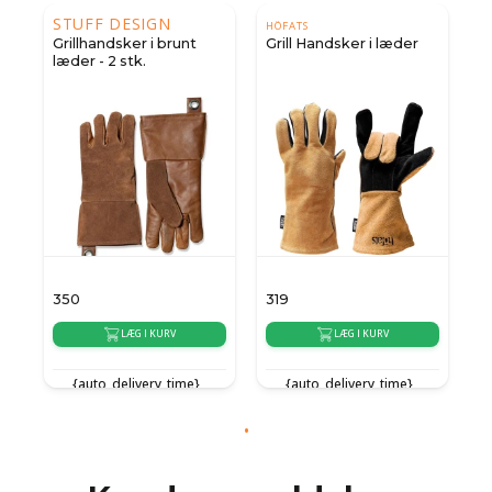
STUFF DESIGN
HÖFATS
Grillhandsker i brunt
Grill Handsker i læder
læder - 2 stk.
350
319
LÆG I KURV
LÆG I KURV
{auto_delivery_time}
{auto_delivery_time}