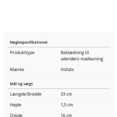
Nøglespecifikationer
Produkttype
Beklædning til
udendørs madlavning
Mærke
Höfats
Mål og vægt
Længde/Bredde
33 cm
Højde
1,5 cm
Dybde
16 cm