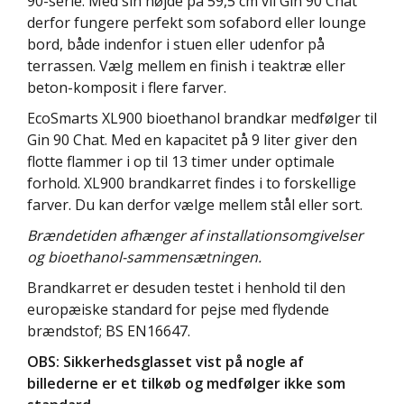
90-serie. Med sin højde på 59,5 cm vil Gin 90 Chat
derfor fungere perfekt som sofabord eller lounge
bord, både indenfor i stuen eller udenfor på
terrassen. Vælg mellem en finish i teaktræ eller
beton-komposit i flere farver.
EcoSmarts XL900 bioethanol brandkar medfølger til
Gin 90 Chat. Med en kapacitet på 9 liter giver den
flotte flammer i op til 13 timer under optimale
forhold. XL900 brandkarret findes i to forskellige
farver. Du kan derfor vælge mellem stål eller sort.
Brændetiden afhænger af installationsomgivelser
og bioethanol-sammensætningen.
Brandkarret er desuden testet i henhold til den
europæiske standard for pejse med flydende
brændstof; BS EN16647.
OBS: Sikkerhedsglasset vist på nogle af
billederne er et tilkøb og medfølger ikke som