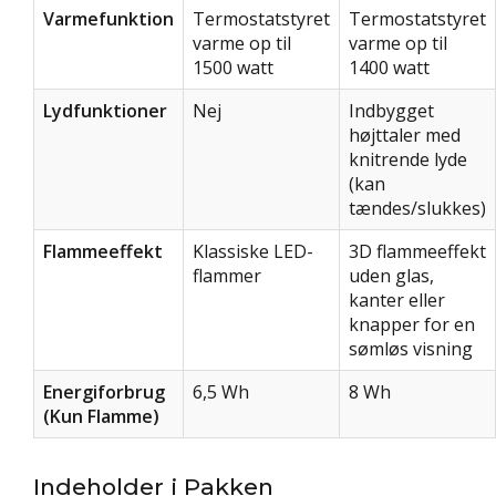
Varmefunktion
Termostatstyret
Termostatstyret
varme op til
varme op til
1500 watt
1400 watt
Lydfunktioner
Nej
Indbygget
højttaler med
knitrende lyde
(kan
tændes/slukkes)
Flammeeffekt
Klassiske LED-
3D flammeeffekt
flammer
uden glas,
kanter eller
knapper for en
sømløs visning
Energiforbrug
6,5 Wh
8 Wh
(Kun Flamme)
Indeholder i Pakken