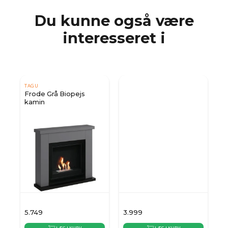
Du kunne også være
interesseret i
TAGU
Frode Grå Biopejs
kamin
5.749
3.999
3