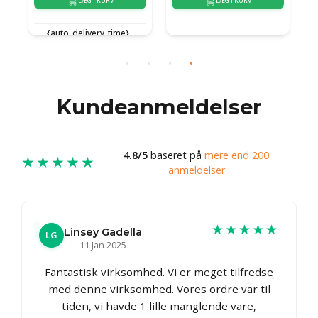
LÆG I KURV
LÆG I KURV
{auto_delivery_time}
{auto_delivery_time}
{
Kundeanmeldelser
4.8/5
baseret på
mere end 200
★★★★★
anmeldelser
★★★★★
Linsey Gadella
LG
11 Jan 2025
Fantastisk virksomhed. Vi er meget tilfredse
med denne virksomhed. Vores ordre var til
tiden, vi havde 1 lille manglende vare,