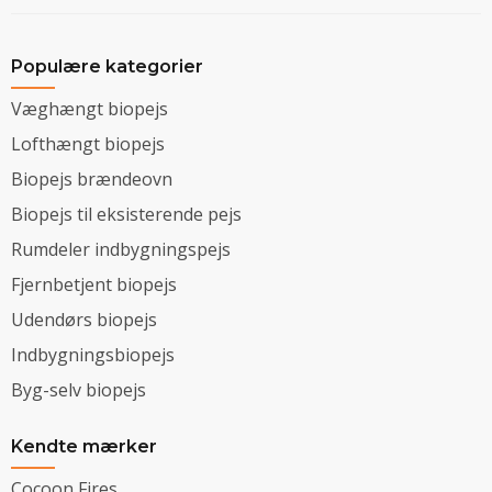
Populære kategorier
Væghængt biopejs
Lofthængt biopejs
Biopejs brændeovn
Biopejs til eksisterende pejs
Rumdeler indbygningspejs
Fjernbetjent biopejs
Udendørs biopejs
Indbygningsbiopejs
Byg-selv biopejs
Kendte mærker
Cocoon Fires