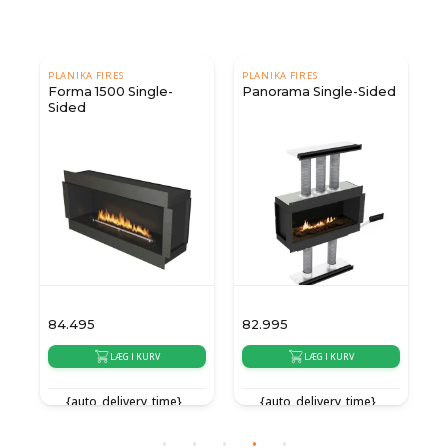
PLANIKA FIRES
PLANIKA FIRES
Forma 1500 Single-
Panorama Single-Sided
Sided
84.495
82.995
1
LÆG I KURV
LÆG I KURV
{auto_delivery_time}
{auto_delivery_time}
{