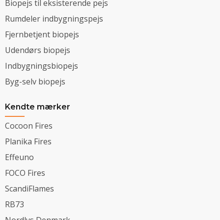
Biopejs til eksisterende pejs
Rumdeler indbygningspejs
Fjernbetjent biopejs
Udendørs biopejs
Indbygningsbiopejs
Byg-selv biopejs
Kendte mærker
Cocoon Fires
Planika Fires
Effeuno
FOCO Fires
ScandiFlames
RB73