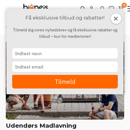
0
Få eksklusive tilbud og rabatter!
›
Udendørs
Udendørs madlavning
Tilmeld dig vores nyhedsbrev og få eksklusive rabatter og
tilbud – kun for medlemmer!
Type
your
name
Type
your
email
Tilmeld
Udendørs Madlavning