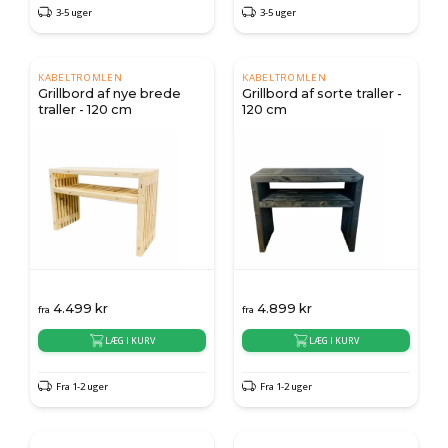
3-5 uger
3-5 uger
KABELTROMLEN
KABELTROMLEN
Grillbord af nye brede
Grillbord af sorte traller -
traller - 120 cm
120 cm
4.499
kr
4.899
kr
fra
fra
LÆG I KURV
LÆG I KURV
Fra 1-2 uger
Fra 1-2 uger