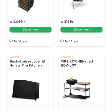
2.099
kr
319
kr
fra
fra
LÆG I KURV
LÆG I KURV
Fra 1-2 uger
Fra 3-5 uger
HÖFATS
HÖFATS
Beskyttelsescover til
FIRE KITCHEN med
Höfats Fire Kitchen
BOWL 57
57/70