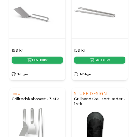
199
kr
159
kr
LÆG I KURV
LÆG I KURV
3-5 uger
1-2 dage
STUFF DESIGN
HÖFATS
Grillredskabssæt - 3 stk.
Grillhandske i sort læder -
1 stk.