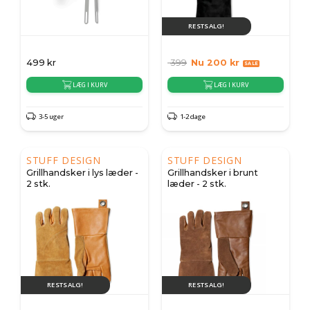
RESTSALG!
499
kr
399
Nu
200
kr
LÆG I KURV
LÆG I KURV
3-5 uger
1-2 dage
STUFF DESIGN
STUFF DESIGN
Grillhandsker i lys læder -
Grillhandsker i brunt
2 stk.
læder - 2 stk.
RESTSALG!
RESTSALG!