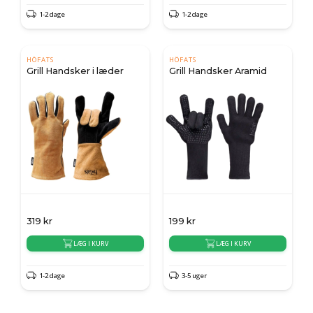
1-2 dage
1-2 dage
HÖFATS
HÖFATS
Grill Handsker i læder
Grill Handsker Aramid
319
kr
199
kr
LÆG I KURV
LÆG I KURV
1-2 dage
3-5 uger