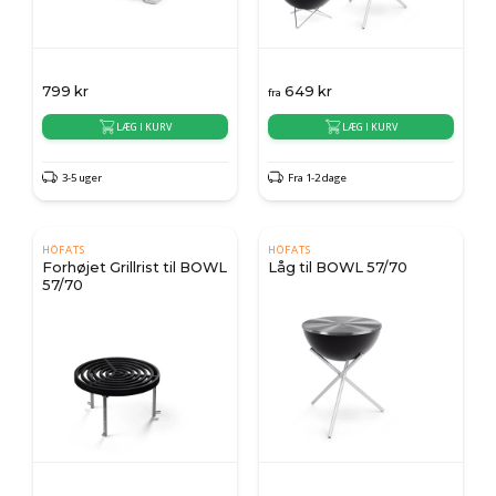
799
kr
649
kr
fra
LÆG I KURV
LÆG I KURV
3-5 uger
Fra 1-2 dage
HÖFATS
HÖFATS
Forhøjet Grillrist til BOWL
Låg til BOWL 57/70
57/70