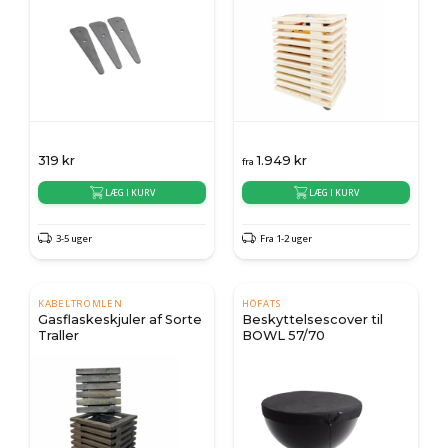
319
kr
1.949
kr
fra
LÆG I KURV
LÆG I KURV
3-5 uger
Fra 1-2 uger
KABELTROMLEN
HÖFATS
Gasflaskeskjuler af Sorte
Beskyttelsescover til
Traller
BOWL 57/70