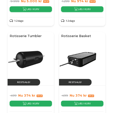
9.999
Nu
5.000
kr
1.299
Nu
974
kr
LÆG I KURV
LÆG I KURV
1-2 dage
1-2 dage
Rotisserie Tumbler
Rotisserie Basket
RESTSALG!
RESTSALG!
499
Nu
374
kr
499
Nu
374
kr
LÆG I KURV
LÆG I KURV