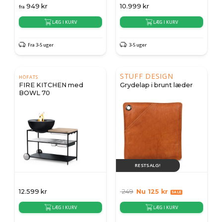
949
kr
10.999
kr
fra
LÆG I KURV
LÆG I KURV
Fra 3-5 uger
3-5 uger
STUFF DESIGN
HÖFATS
FIRE KITCHEN med
Grydelap i brunt læder
BOWL 70
RESTSALG!
12.599
kr
249
Nu
125
kr
LÆG I KURV
LÆG I KURV