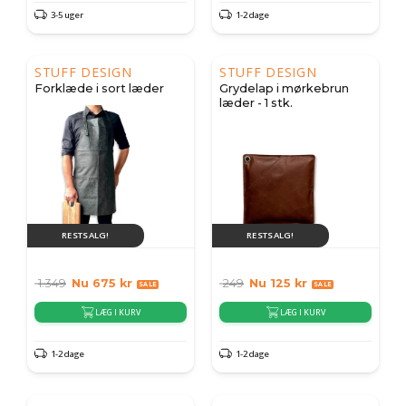
3-5 uger
1-2 dage
STUFF DESIGN
STUFF DESIGN
Forklæde i sort læder
Grydelap i mørkebrun
læder - 1 stk.
RESTSALG!
RESTSALG!
1.349
Nu
675
kr
249
Nu
125
kr
LÆG I KURV
LÆG I KURV
1-2 dage
1-2 dage