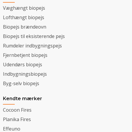
Væghængt biopejs
Lofthængt biopejs
Biopejs brændeovn
Biopejs til eksisterende pejs
Rumdeler indbygningspejs
Fjernbetjent biopejs
Udendørs biopejs
Indbygningsbiopejs
Byg-selv biopejs
Kendte mærker
Cocoon Fires
Planika Fires
Effeuno