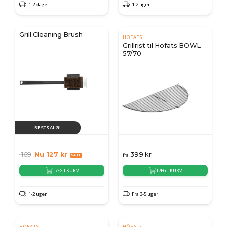
1-2 dage
1-2 uger
Grill Cleaning Brush
HÖFATS
Grillrist til Höfats BOWL
57/70
RESTSALG!
169
Nu
127
kr
399
kr
fra
LÆG I KURV
LÆG I KURV
1-2 uger
Fra 3-5 uger
HÖFATS
HÖFATS