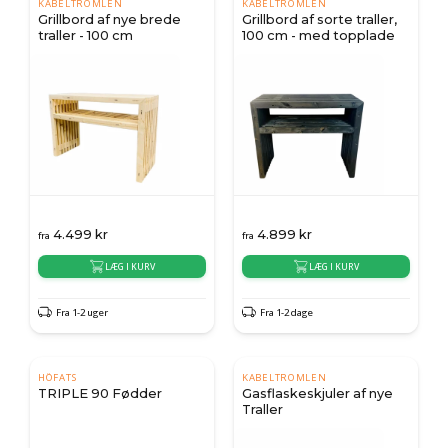
KABELTROMLEN
KABELTROMLEN
Grillbord af nye brede
Grillbord af sorte traller,
traller - 100 cm
100 cm - med topplade
4.499
kr
4.899
kr
fra
fra
LÆG I KURV
LÆG I KURV
Fra 1-2 uger
Fra 1-2 dage
HÖFATS
KABELTROMLEN
TRIPLE 90 Fødder
Gasflaskeskjuler af nye
Traller