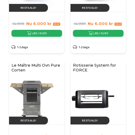
RESTSALG!
RESTSALG!
14.999
Nu
6.000
kr
14.999
Nu
6.000
kr
LÆG I KURV
LÆG I KURV
1-2 dage
1-2 dage
Le Maître Multi Ovn Pure
Rotisserie System for
Corten
FORCE
RESTSALG!
RESTSALG!