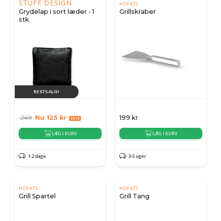
STUFF DESIGN
HÖFATS
Grydelap i sort læder - 1
Grillskraber
stk.
RESTSALG!
249
Nu
125
kr
199
kr
LÆG I KURV
LÆG I KURV
1-2 dage
3-5 uger
HÖFATS
HÖFATS
Grill Spartel
Grill Tang