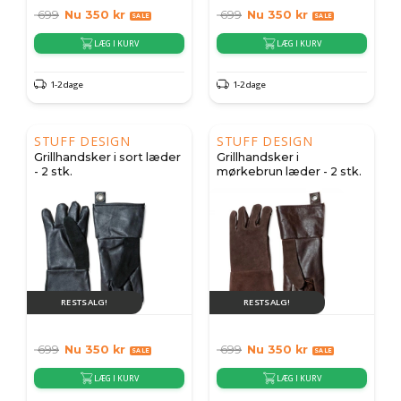
699
Nu
350
kr
699
Nu
350
kr
LÆG I KURV
LÆG I KURV
1-2 dage
1-2 dage
STUFF DESIGN
STUFF DESIGN
Grillhandsker i sort læder
Grillhandsker i
- 2 stk.
mørkebrun læder - 2 stk.
RESTSALG!
RESTSALG!
699
Nu
350
kr
699
Nu
350
kr
LÆG I KURV
LÆG I KURV