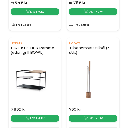
649
kr
799
kr
fra
fra
LÆG I KURV
LÆG I KURV
Fra 1-2 dage
Fra 3-5 uger
HÖFATS
HÖFATS
FIRE KITCHEN Ramme
Tilbehørssæt til bål (3
(uden grill BOWL)
stk.)
7.899
kr
799
kr
LÆG I KURV
LÆG I KURV