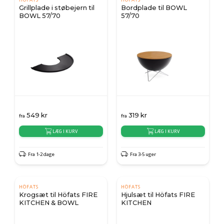
Grillplade i støbejern til
Bordplade til BOWL
BOWL 57/70
57/70
549
kr
319
kr
fra
fra
LÆG I KURV
LÆG I KURV
Fra 1-2 dage
Fra 3-5 uger
HÖFATS
HÖFATS
Krogsæt til Höfats FIRE
Hjulsæt til Höfats FIRE
KITCHEN & BOWL
KITCHEN