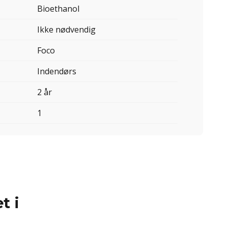
Bioethanol
Ikke nødvendig
Foco
Indendørs
2 år
1
t i