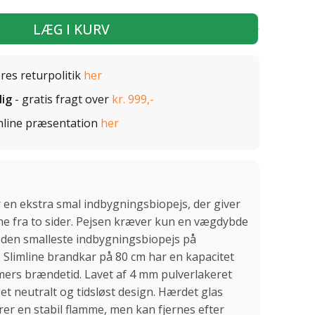
LÆG I KURV
ores returpolitik
her
lig
- gratis fragt over
kr. 999,-
nline præsentation
her
 en ekstra smal indbygningsbiopejs, der giver
ne fra to sider. Pejsen kræver kun en vægdybde
il den smalleste indbygningsbiopejs på
Slimline brandkar på 80 cm har en kapacitet
 timers brændetid. Lavet af 4 mm pulverlakeret
s et neutralt og tidsløst design. Hærdet glas
er en stabil flamme, men kan fjernes efter