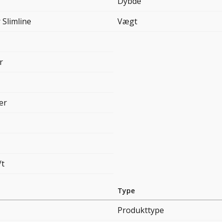
Dybde
r Slimline
Vægt
r
ter
/t
Type
Produkttype