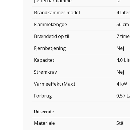
Justerbar flamme
Ja
Brandkammer model
4 Lite
Flammelængde
56 cm
Brændetid op til
7 time
Fjernbetjening
Nej
Kapacitet
4,0 Li
Strømkrav
Nej
Varmeeffekt (Max.)
4 kW
Forbrug
0,57 L
Udseende
Materiale
Stål