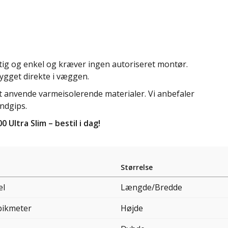
rtig og enkel og kræver ingen autoriseret montør.
bygget direkte i væggen.
t anvende varmeisolerende materialer. Vi anbefaler
andgips.
Ultra Slim – bestil i dag!
Størrelse
el
Længde/Bredde
bikmeter
Højde