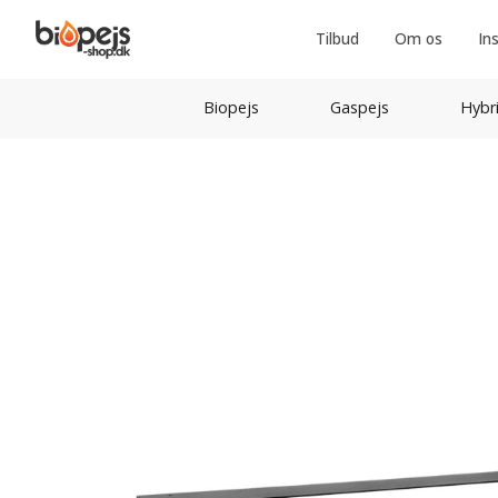
Tilbud
Om os
In
Biopejs
Gaspejs
Hybr