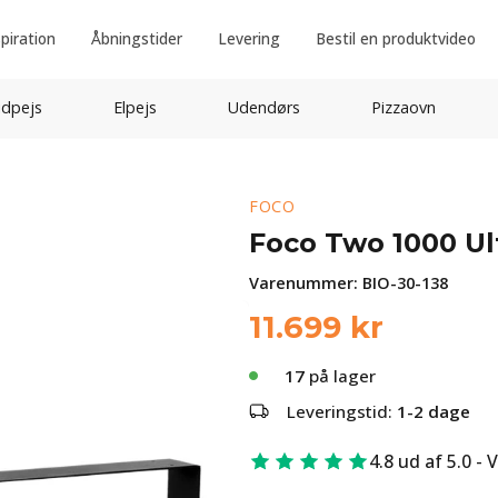
spiration
Åbningstider
Levering
Bestil en produktvideo
idpejs
Elpejs
Udendørs
Pizzaovn
FOCO
Foco Two 1000 Ul
Varenummer:
BIO-30-138
11.699
kr
17
på lager
Leveringstid:
1-2 dage
4.8 ud af 5.0 - 